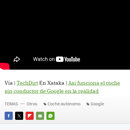
Vía |
TechDirt
En Xataka |
Así funciona el coche
sin conductor de Google en la realidad
TEMAS
Otros
Coche autónomo
Google
FACEBOOK
TWITTER
FLIPBOARD
E-
WHATSAPP