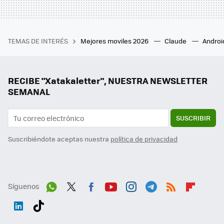
TEMAS DE INTERÉS
Mejores moviles 2026
Claude
Androi
RECIBE "Xatakaletter", NUESTRA NEWSLETTER
SEMANAL
SUSCRIBIR
Suscribiéndote aceptas nuestra
política de privacidad
Síguenos
Wh
Twit
Fac
You
Inst
Tele
RSS
Flip
ats
ter
ebo
tub
agr
gra
boa
Link
Tikt