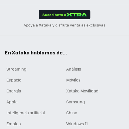
App
ok
e
am
m
rd
edI
ok
Suscríbete a
n
Apoya a Xataka y disfruta ventajas exclusivas
En Xataka hablamos de...
Streaming
Análisis
Espacio
Móviles
Energía
Xataka Movilidad
Apple
Samsung
Inteligencia artificial
China
Empleo
Windows 11