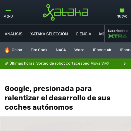
MENÚ
NUEVO
Suscríbete a
ANÁLISIS
XATAKA SELECCIÓN
CIENCIA
MOVILIDAD
HOY SE HABLA DE
China
Tim Cook
NASA
Waze
iPhone Air
iPhone
🌿¡Últimas horas! Sorteo de robot cortacésped Mova ViAX
Google, presionada para
ralentizar el desarrollo de sus
coches autónomos