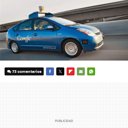
73 comentarios
FACEBOOK
TWITTER
FLIPBOARD
E-
WHATSAPP
MAIL