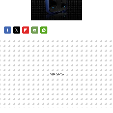
FACEBOOK
TWITTER
FLIPBOARD
E-
WHATSAPP
MAIL