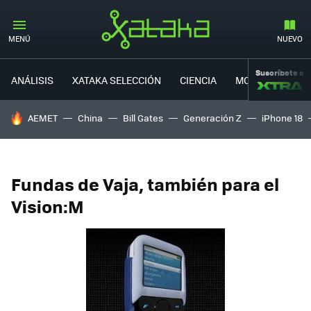
MENÚ
NUEVO
Suscríbete a
ANÁLISIS
XATAKA SELECCIÓN
CIENCIA
MOVILIDAD
HOY SE HABLA DE
AEMET
China
Bill Gates
Generación Z
iPhone 18
Fundas de Vaja, también para el
Vision:M