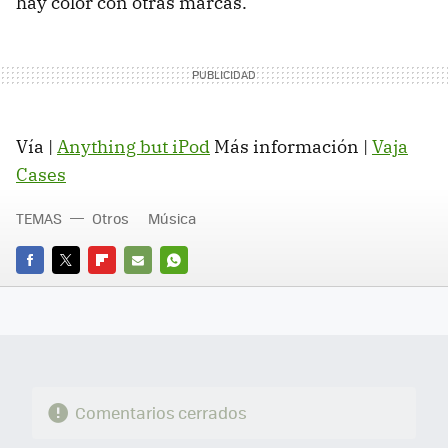
hay color con otras marcas.
Vía |
Anything but iPod
Más información |
Vaja
Cases
TEMAS
Otros
Música
FACEBOOK
TWITTER
FLIPBOARD
E-
WHATSAPP
MAIL
Comentarios cerrados