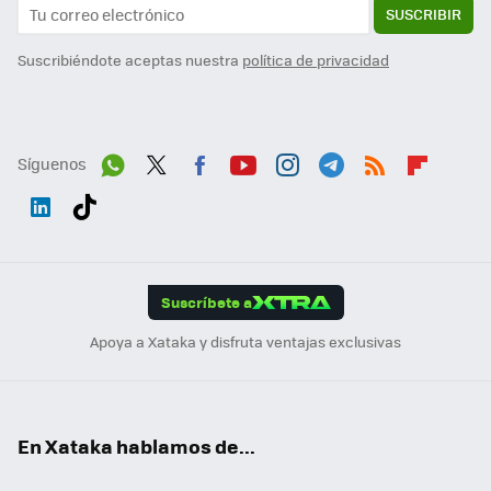
SUSCRIBIR
Suscribiéndote aceptas nuestra
política de privacidad
Síguenos
Wh
Twit
Fac
You
Inst
Tele
RSS
Flip
ats
ter
ebo
tub
agr
gra
boa
Link
Tikt
App
ok
e
am
m
rd
edI
ok
Suscríbete a
n
Apoya a Xataka y disfruta ventajas exclusivas
En Xataka hablamos de...