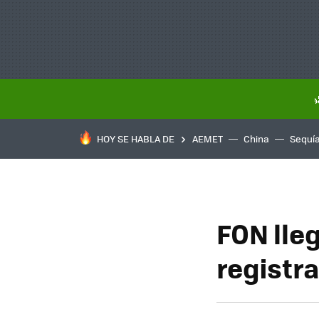
HOY SE HABLA DE
AEMET
China
Sequí
FON lle
registr