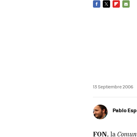
FACEBOOK
TWITTER
FLIPBOARD
E-
MAIL
13 Septiembre 2006
Pablo Es
FON
, la
Comuni