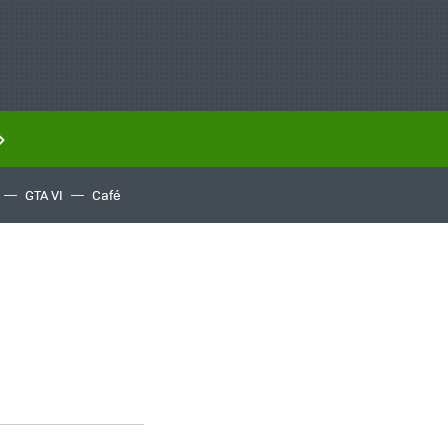
GTA VI
Café