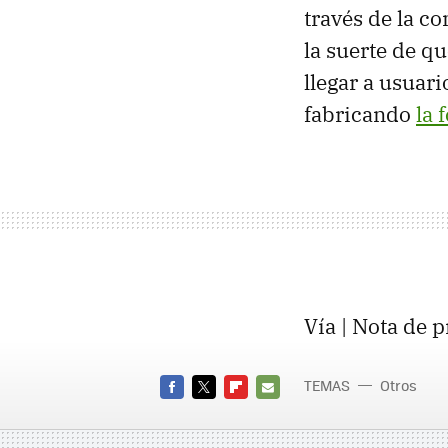
través de la c
la suerte de q
llegar a usuar
fabricando
la 
Vía | Nota de 
TEMAS
Otros
FACEBOOK
TWITTER
FLIPBOARD
E-
MAIL