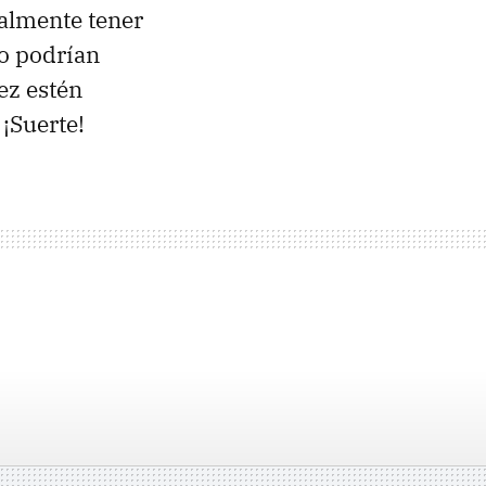
nalmente tener
lo podrían
ez estén
 ¡Suerte!