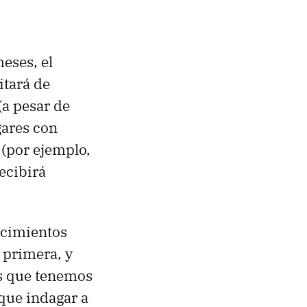
eses, el
itará de
a pesar de
gares con
(por ejemplo,
recibirá
ocimientos
 primera, y
os que tenemos
que indagar a