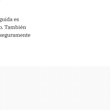
guida es
to. También
e seguramente