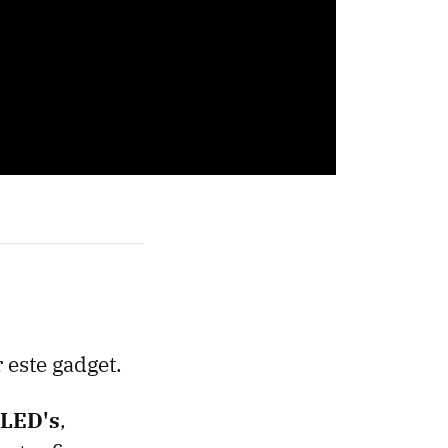
r este gadget.
 LED's
,