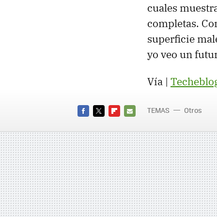
cuales muestr
completas. Con
superficie mal
yo veo un futu
Vía |
Techeblo
TEMAS
Otros
FACEBOOK
TWITTER
FLIPBOARD
E-
MAIL