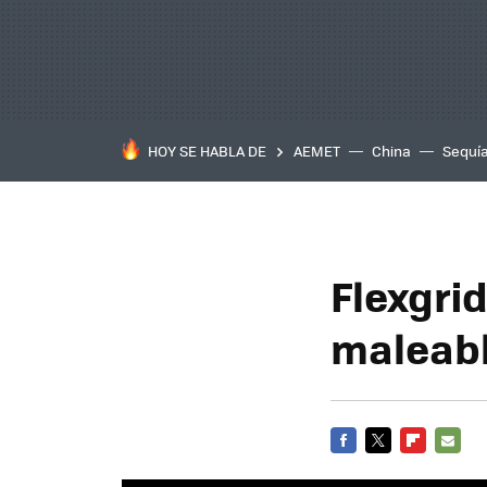
HOY SE HABLA DE
AEMET
China
Sequí
Flexgrid
maleab
FACEBOOK
TWITTER
FLIPBOARD
E-