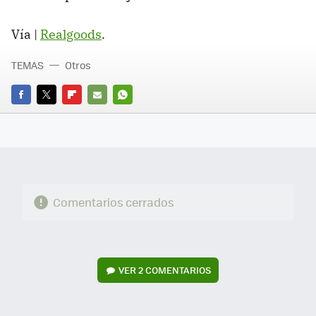
Vía |
Realgoods
.
TEMAS
Otros
FACEBOOK
TWITTER
FLIPBOARD
E-
WHATSAPP
MAIL
Comentarios cerrados
VER
2 COMENTARIOS