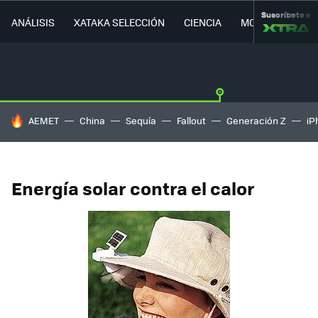
Suscríbete a
ANÁLISIS
XATAKA SELECCIÓN
CIENCIA
MOVILIDAD
HOY SE HABLA DE
AEMET
China
Sequía
Fallout
Generación Z
iP
Energía solar contra el calor