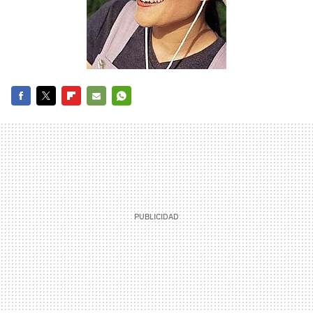
FACEBOOK
TWITTER
FLIPBOARD
E-
WHATSAPP
MAIL