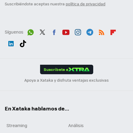
Suscribiéndote aceptas nuestra
política de privacidad
Síguenos
Wh
Twit
Fac
You
Inst
Tele
RSS
Flip
ats
ter
ebo
tub
agr
gra
boa
Link
Tikt
App
ok
e
am
m
rd
edI
ok
Suscríbete a
n
Apoya a Xataka y disfruta ventajas exclusivas
En Xataka hablamos de...
Streaming
Análisis