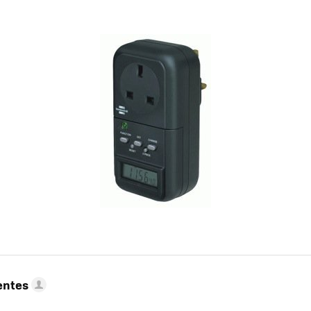
entes