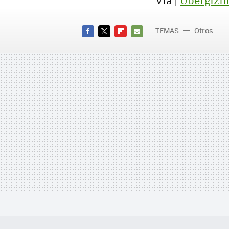
Vía |
Ubergizm
TEMAS
Otros
FACEBOOK
TWITTER
FLIPBOARD
E-
MAIL