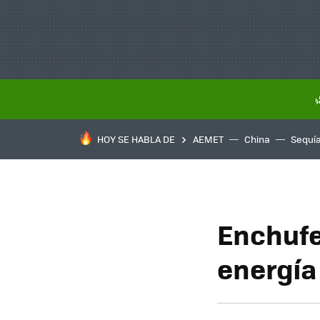
HOY SE HABLA DE
AEMET
China
Sequí
Enchufe
energía