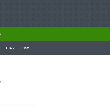
GTA VI
Café
e