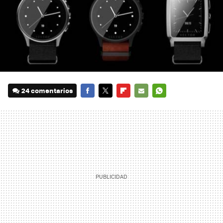
24 comentarios
FACEBOOK
TWITTER
FLIPBOARD
E-
WHATSAPP
MAIL