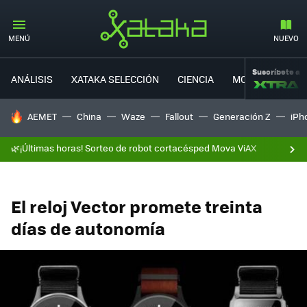
MENÚ
NUEVO
Suscríbete a
ANÁLISIS
XATAKA SELECCIÓN
CIENCIA
MOVILIDAD
HOY SE HABLA DE
AEMET
China
Waze
Fallout
Generación Z
iPh
🌿¡Últimas horas! Sorteo de robot cortacésped Mova ViAX
El reloj Vector promete treinta
días de autonomía