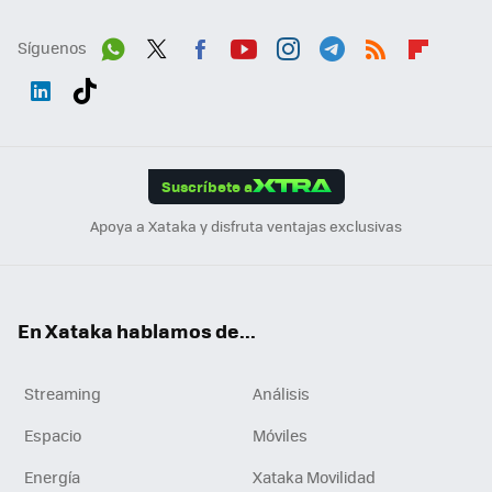
Síguenos
Wh
Twit
Fac
You
Inst
Tele
RSS
Flip
ats
ter
ebo
tub
agr
gra
boa
Link
Tikt
App
ok
e
am
m
rd
edI
ok
Suscríbete a
n
Apoya a Xataka y disfruta ventajas exclusivas
En Xataka hablamos de...
Streaming
Análisis
Espacio
Móviles
Energía
Xataka Movilidad