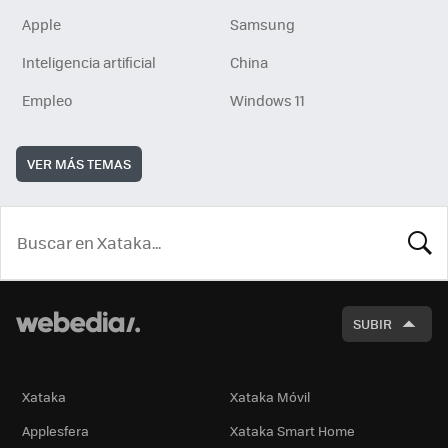
Apple
Samsung
Inteligencia artificial
China
Empleo
Windows 11
VER MÁS TEMAS
BUSCA
SUBIR
Xataka
Xataka Móvil
Applesfera
Xataka Smart Home