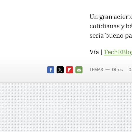
Un gran aciert
cotidianas y bá
sería bueno pa
Vía |
TechEBlo
TEMAS
Otros
O
FACEBOOK
TWITTER
FLIPBOARD
E-
MAIL