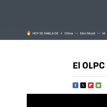
HOY SE HABLA DE
China
Elon Musk
IA
El OLPC
FACEBOOK
TWITTER
FLIPBOARD
E-
MAIL