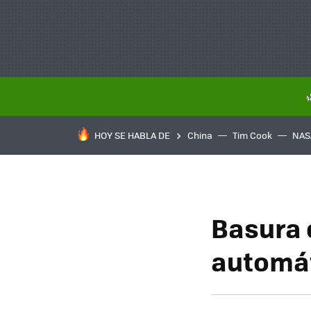
HOY SE HABLA DE
China
Tim Cook
NAS
Basura 
automá