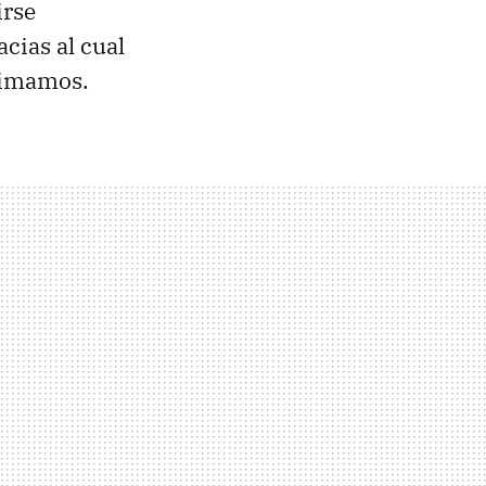
irse
cias al cual
ximamos.