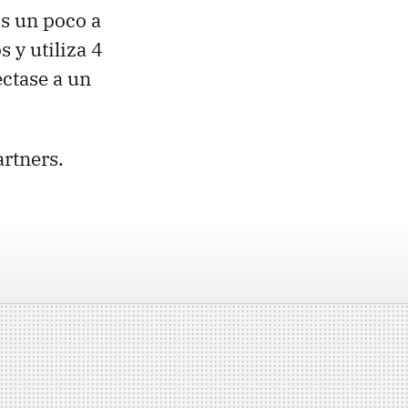
s un poco a
s y utiliza 4
ectase a un
artners.