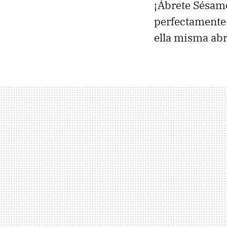
¡Ábrete Sésamo
perfectamente 
ella misma ab