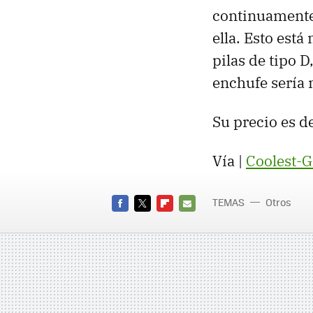
continuamente
ella. Esto está
pilas de tipo D
enchufe sería 
Su precio es de
Vía |
Coolest-G
TEMAS
Otros
FACEBOOK
TWITTER
FLIPBOARD
E-
MAIL