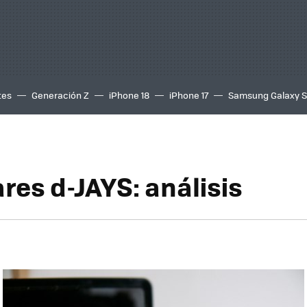
tes
Generación Z
iPhone 18
iPhone 17
Samsung Galaxy 
res d-JAYS: análisis