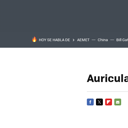
HOY SE HABLA DE
AEMET
China
Bill Ga
Auricula
FACEBOOK
TWITTER
FLIPBOARD
E-
MAIL