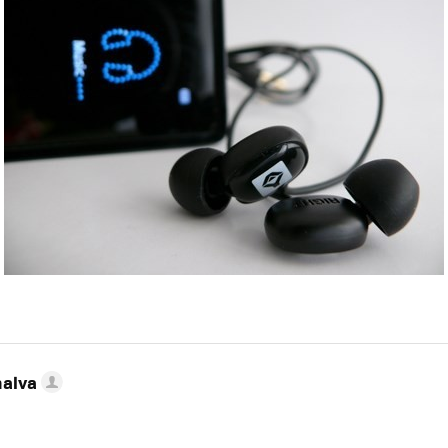
nalva