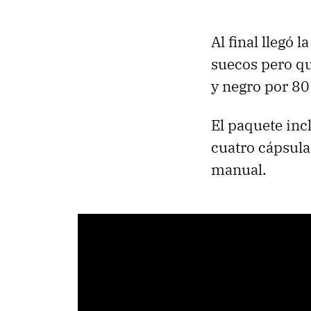
Al final llegó
suecos pero q
y negro por 80
El paquete inc
cuatro cápsulas
manual.