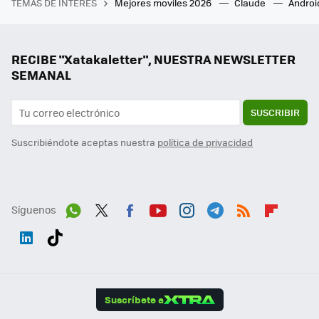
TEMAS DE INTERÉS
Mejores moviles 2026
Claude
Androi
RECIBE "Xatakaletter", NUESTRA NEWSLETTER
SEMANAL
SUSCRIBIR
Suscribiéndote aceptas nuestra
política de privacidad
Síguenos
Wh
Twit
Fac
You
Inst
Tele
RSS
Flip
ats
ter
ebo
tub
agr
gra
boa
Link
Tikt
App
ok
e
am
m
rd
edI
ok
Suscríbete a
n