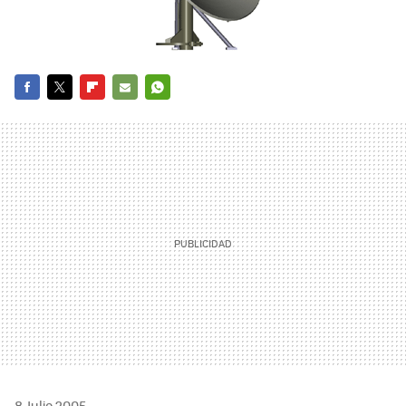
FACEBOOK
TWITTER
FLIPBOARD
E-
WHATSAPP
MAIL
8 Julio 2005