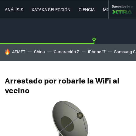
Suscríbete a
ANÁLISIS
XATAKA SELECCIÓN
CIENCIA
MOVILIDAD
HOY SE HABLA DE
AEMET
China
Generación Z
iPhone 17
Samsung G
Arrestado por robarle la WiFi al
vecino