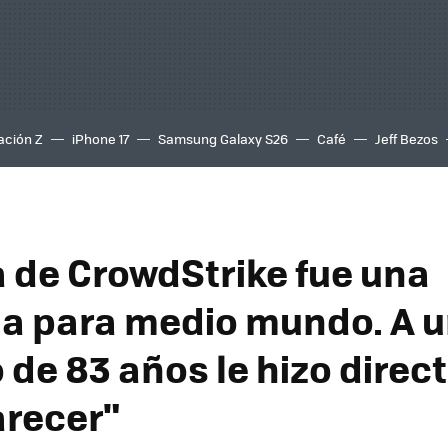
ación Z
iPhone 17
Samsung Galaxy S26
Café
Jeff Bezos
a de CrowdStrike fue una
la para medio mundo. A 
 de 83 años le hizo dire
recer"