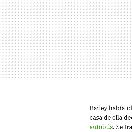
Bailey había i
casa de ella d
autobús
. Se t