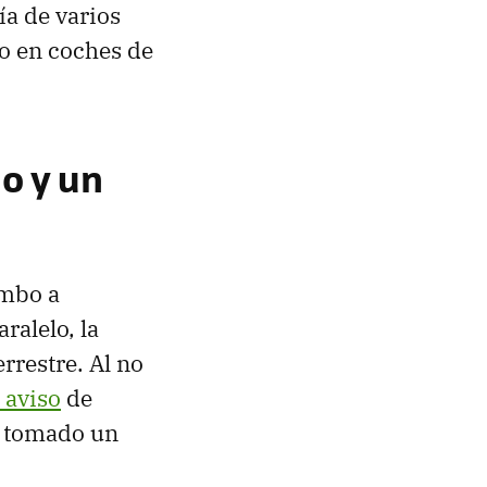
ía de varios
ro en coches de
o y un
umbo a
aralelo, la
rrestre. Al no
 aviso
de
a tomado un