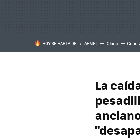
HOY SE HABLA DE
AEMET
China
Gener
La caíd
pesadil
anciano
"desapa