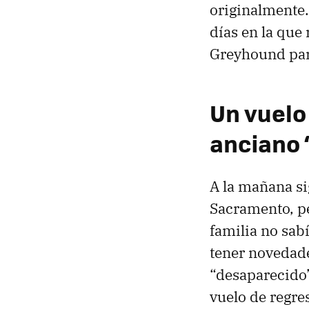
originalmente.
días en la que
Greyhound para
Un vuelo
anciano 
A la mañana si
Sacramento, p
familia no sabí
tener novedade
“desaparecido”
vuelo de regre