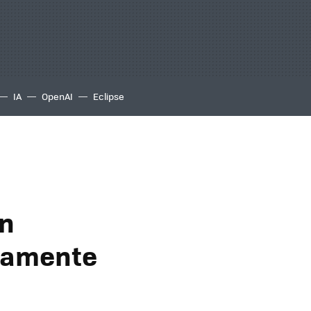
IA
OpenAI
Eclipse
un
ctamente