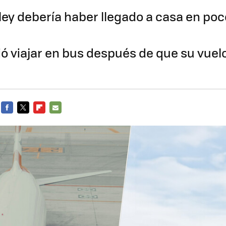
iley debería haber llegado a casa en po
ió viajar en bus después de que su vuel
FACEBOOK
TWITTER
FLIPBOARD
E-
MAIL