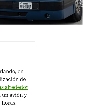
rlando, en
lización de
as alrededor
a un avión y
0 horas.