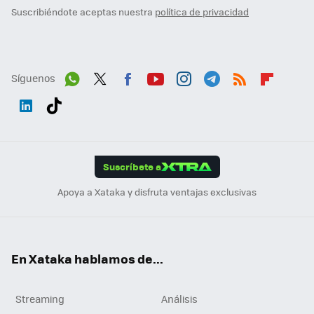
Suscribiéndote aceptas nuestra
política de privacidad
Síguenos
Wh
Twit
Fac
You
Inst
Tele
RSS
Flip
ats
ter
ebo
tub
agr
gra
boa
Link
Tikt
App
ok
e
am
m
rd
edI
ok
Suscríbete a
n
Apoya a Xataka y disfruta ventajas exclusivas
En Xataka hablamos de...
Streaming
Análisis