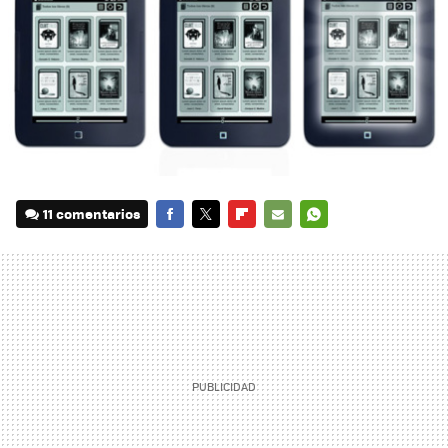
11 comentarios
FACEBOOK
TWITTER
FLIPBOARD
E-
WHATSAPP
MAIL