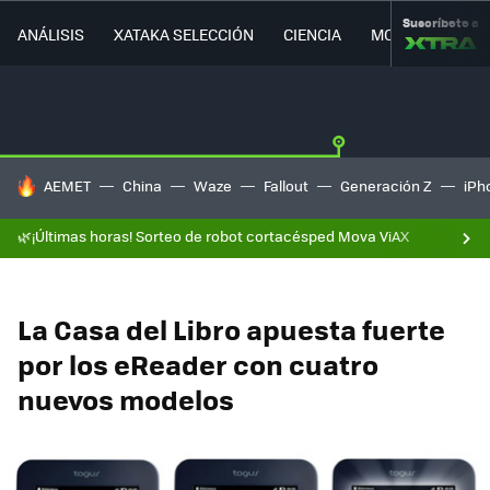
Suscríbete a
ANÁLISIS
XATAKA SELECCIÓN
CIENCIA
MOVILIDAD
HOY SE HABLA DE
AEMET
China
Waze
Fallout
Generación Z
iPh
🌿¡Últimas horas! Sorteo de robot cortacésped Mova ViAX
La Casa del Libro apuesta fuerte
por los eReader con cuatro
nuevos modelos