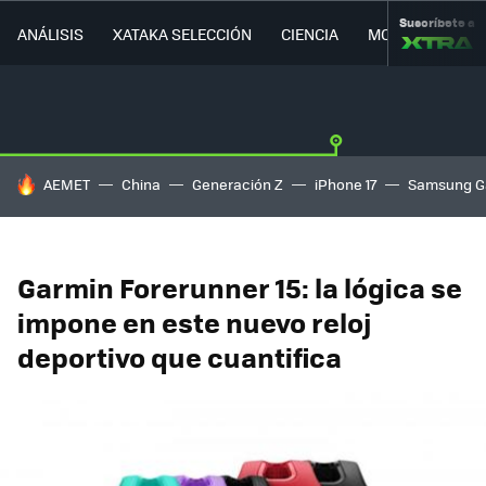
Suscríbete a
ANÁLISIS
XATAKA SELECCIÓN
CIENCIA
MOVILIDAD
HOY SE HABLA DE
AEMET
China
Generación Z
iPhone 17
Samsung G
Garmin Forerunner 15: la lógica se
impone en este nuevo reloj
deportivo que cuantifica