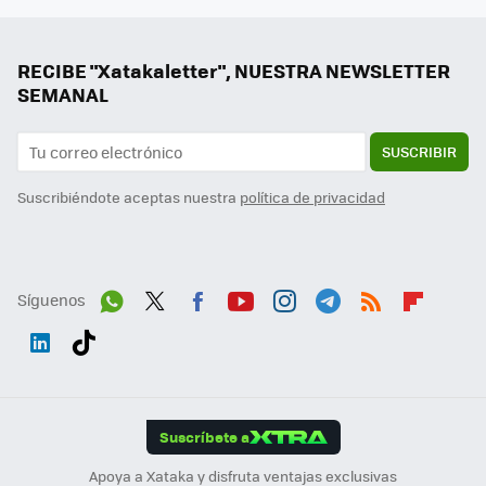
RECIBE "Xatakaletter", NUESTRA NEWSLETTER
SEMANAL
SUSCRIBIR
Suscribiéndote aceptas nuestra
política de privacidad
Síguenos
Wh
Twit
Fac
You
Inst
Tele
RSS
Flip
ats
ter
ebo
tub
agr
gra
boa
Link
Tikt
App
ok
e
am
m
rd
edI
ok
Suscríbete a
n
Apoya a Xataka y disfruta ventajas exclusivas