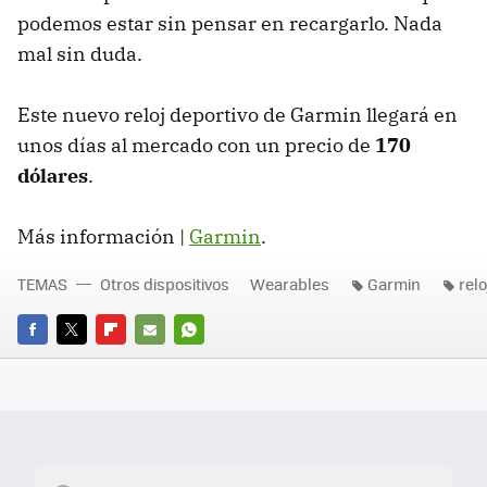
podemos estar sin pensar en recargarlo. Nada
mal sin duda.
Este nuevo reloj deportivo de Garmin llegará en
unos días al mercado con un precio de
170
dólares
.
Más información |
Garmin
.
TEMAS
Otros dispositivos
Wearables
Garmin
relo
FACEBOOK
TWITTER
FLIPBOARD
E-
WHATSAPP
MAIL