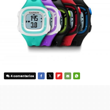
4 comentarios
FACEBOOK
TWITTER
FLIPBOARD
E-
WHATSAPP
MAIL