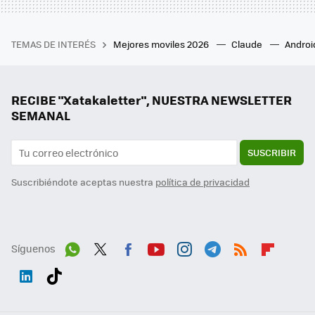
TEMAS DE INTERÉS
Mejores moviles 2026
Claude
Androi
RECIBE "Xatakaletter", NUESTRA NEWSLETTER
SEMANAL
SUSCRIBIR
Suscribiéndote aceptas nuestra
política de privacidad
Síguenos
Wh
Twit
Fac
You
Inst
Tele
RSS
Flip
ats
ter
ebo
tub
agr
gra
boa
Link
Tikt
App
ok
e
am
m
rd