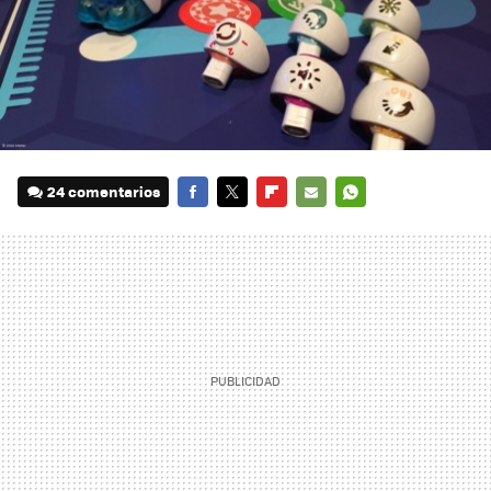
24 comentarios
FACEBOOK
TWITTER
FLIPBOARD
E-
WHATSAPP
MAIL