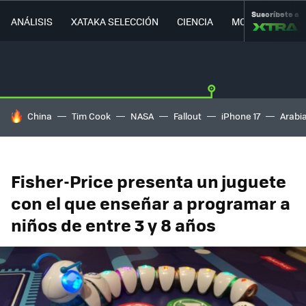
Suscríbete a
ANÁLISIS
XATAKA SELECCIÓN
CIENCIA
MOVILIDAD
HOY SE HABLA DE
China
Tim Cook
NASA
Fallout
iPhone 17
Arabi
Fisher-Price presenta un juguete
con el que enseñar a programar a
niños de entre 3 y 8 años