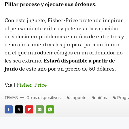
Pillar procese y ejecute sus órdenes
.
Con este juguete, Fisher-Price pretende inspirar
el pensamiento crítico y potenciar la capacidad
de solucionar problemas en niños de entre tres y
ocho años, mientras les prepara para un futuro
en el que introducir códigos en un ordenador no
les sea extraño.
Estará disponible a partir de
junio
de este año por un precio de 50 dólares.
Vía |
Fisher-Price
TEMAS
Otros dispositivos
Juguete
niños
Progr
FACEBOOK
TWITTER
FLIPBOARD
E-
WHATSAPP
MAIL