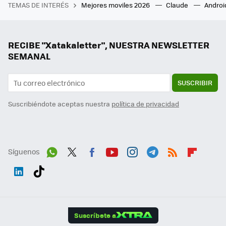
TEMAS DE INTERÉS
Mejores moviles 2026
Claude
Androi
RECIBE "Xatakaletter", NUESTRA NEWSLETTER
SEMANAL
SUSCRIBIR
Suscribiéndote aceptas nuestra
política de privacidad
Síguenos
Wh
Twit
Fac
You
Inst
Tele
RSS
Flip
ats
ter
ebo
tub
agr
gra
boa
Link
Tikt
App
ok
e
am
m
rd
edI
ok
Suscríbete a
n