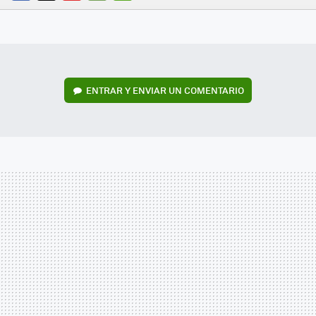
FACEBOOK
TWITTER
FLIPBOARD
E-
WHATSAPP
MAIL
ENTRAR Y ENVIAR UN COMENTARIO