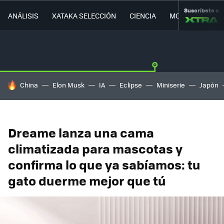
Suscríbete a
ANÁLISIS
XATAKA SELECCIÓN
CIENCIA
MOVILIDAD
HOY SE HABLA DE
China
Elon Musk
IA
Eclipse
Miniserie
Japón
Dreame lanza una cama
climatizada para mascotas y
confirma lo que ya sabíamos: tu
gato duerme mejor que tú