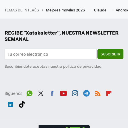
TEMAS DE INTERÉS
Mejores moviles 2026
Claude
Androi
RECIBE "Xatakaletter", NUESTRA NEWSLETTER
SEMANAL
SUSCRIBIR
Suscribiéndote aceptas nuestra
política de privacidad
Síguenos
Wh
Twit
Fac
You
Inst
Tele
RSS
Flip
ats
ter
ebo
tub
agr
gra
boa
Link
Tikt
App
ok
e
am
m
rd
edI
ok