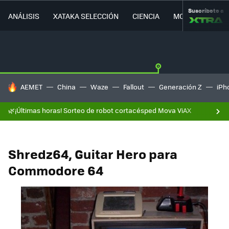
Suscríbete a
ANÁLISIS
XATAKA SELECCIÓN
CIENCIA
MOVILIDAD
HOY SE HABLA DE
AEMET
China
Waze
Fallout
Generación Z
iPh
🌿¡Últimas horas! Sorteo de robot cortacésped Mova ViAX
Shredz64, Guitar Hero para
Commodore 64