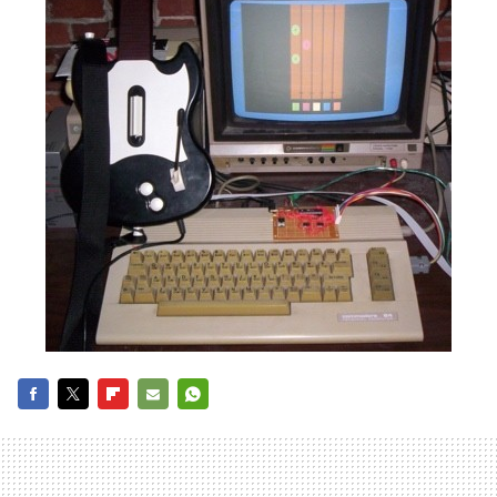
FACEBOOK
TWITTER
FLIPBOARD
E-
WHATSAPP
MAIL