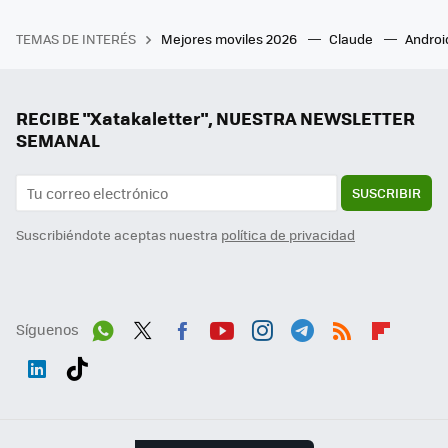
TEMAS DE INTERÉS
Mejores moviles 2026
Claude
Androi
RECIBE "Xatakaletter", NUESTRA NEWSLETTER
SEMANAL
SUSCRIBIR
Suscribiéndote aceptas nuestra
política de privacidad
Síguenos
Wh
Twit
Fac
You
Inst
Tele
RSS
Flip
ats
ter
ebo
tub
agr
gra
boa
Link
Tikt
App
ok
e
am
m
rd
edI
ok