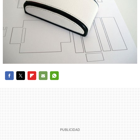
FACEBOOK
TWITTER
FLIPBOARD
E-
WHATSAPP
MAIL