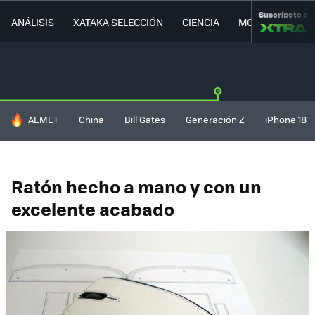
Suscríbete a
ANÁLISIS
XATAKA SELECCIÓN
CIENCIA
MOVILIDAD
HOY SE HABLA DE
AEMET
China
Bill Gates
Generación Z
iPhone 18
Ratón hecho a mano y con un
excelente acabado