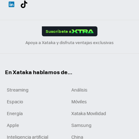
Wh
Twit
Fac
You
Inst
Tele
RSS
Flip
ats
ter
ebo
tub
agr
gra
boa
Link
Tikt
App
ok
e
am
m
rd
edI
ok
Suscríbete a
n
Apoya a Xataka y disfruta ventajas exclusivas
En Xataka hablamos de...
Streaming
Análisis
Espacio
Móviles
Energía
Xataka Movilidad
Apple
Samsung
Inteligencia artificial
China