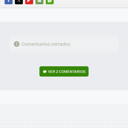
FACEBOOK
TWITTER
FLIPBOARD
E-
WHATSAPP
MAIL
Comentarios cerrados
VER
2 COMENTARIOS