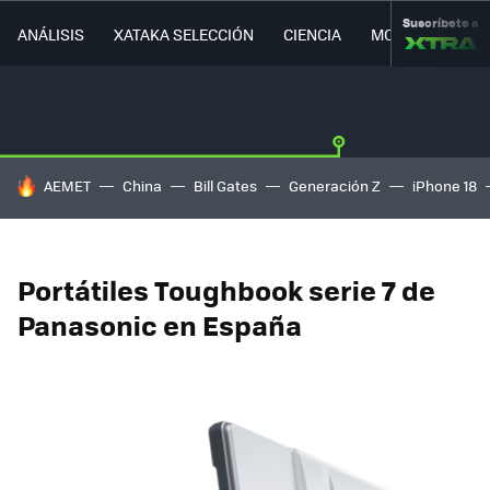
Suscríbete a
ANÁLISIS
XATAKA SELECCIÓN
CIENCIA
MOVILIDAD
HOY SE HABLA DE
AEMET
China
Bill Gates
Generación Z
iPhone 18
Portátiles Toughbook serie 7 de
Panasonic en España