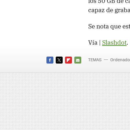
los 50 GB de c
capaz de graba
Se nota que es
Vía |
Slashdot
.
TEMAS
Ordenado
FACEBOOK
TWITTER
FLIPBOARD
E-
MAIL