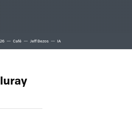
S26
Café
Jeff Bezos
IA
luray