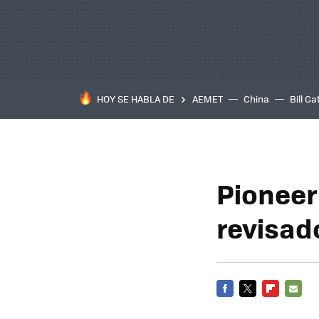
HOY SE HABLA DE
AEMET
China
Bill Ga
Pioneer
revisad
FACEBOOK
TWITTER
FLIPBOARD
E-