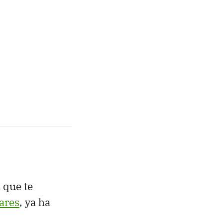
A
que te
lares
, ya ha