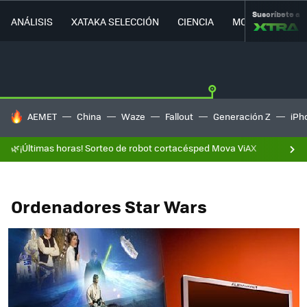
Suscríbete a
ANÁLISIS
XATAKA SELECCIÓN
CIENCIA
MOVILIDAD
HOY SE HABLA DE
AEMET
China
Waze
Fallout
Generación Z
iPh
🌿¡Últimas horas! Sorteo de robot cortacésped Mova ViAX
Ordenadores Star Wars