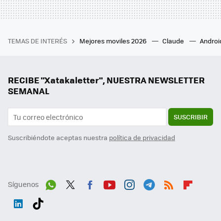
TEMAS DE INTERÉS
Mejores moviles 2026
Claude
Androi
RECIBE "Xatakaletter", NUESTRA NEWSLETTER
SEMANAL
SUSCRIBIR
Suscribiéndote aceptas nuestra
política de privacidad
Síguenos
Wh
Twit
Fac
You
Inst
Tele
RSS
Flip
ats
ter
ebo
tub
agr
gra
boa
Link
Tikt