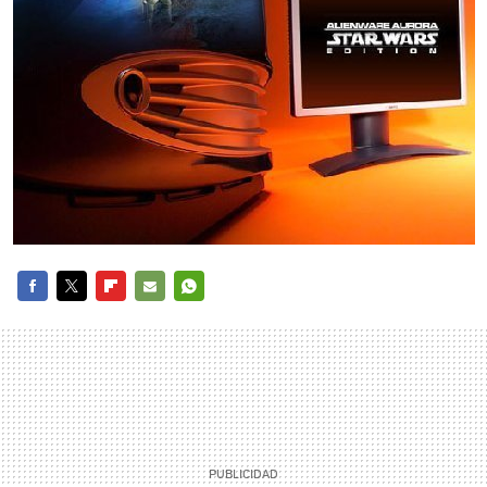
FACEBOOK
TWITTER
FLIPBOARD
E-
WHATSAPP
MAIL