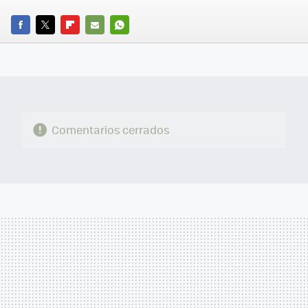
FACEBOOK
TWITTER
FLIPBOARD
E-
WHATSAPP
MAIL
Comentarios cerrados