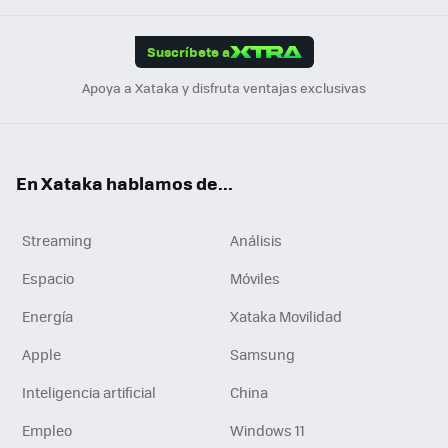
App
ok
e
am
m
rd
edI
ok
Suscríbete a
n
Apoya a Xataka y disfruta ventajas exclusivas
En Xataka hablamos de...
Streaming
Análisis
Espacio
Móviles
Energía
Xataka Movilidad
Apple
Samsung
Inteligencia artificial
China
Empleo
Windows 11