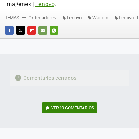
Imágenes |
Lenovo
.
TEMAS
Ordenadores
Lenovo
Wacom
Lenovo T
FACEBOOK
TWITTER
FLIPBOARD
E-
WHATSAPP
MAIL
Comentarios cerrados
VER
10 COMENTARIOS