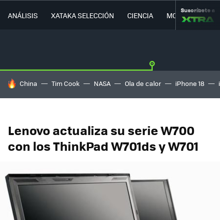
Suscríbete a
ANÁLISIS
XATAKA SELECCIÓN
CIENCIA
MOVILIDAD
HOY SE HABLA DE
China
Tim Cook
NASA
Ola de calor
iPhone 18
Lenovo actualiza su serie W700
con los ThinkPad W701ds y W701