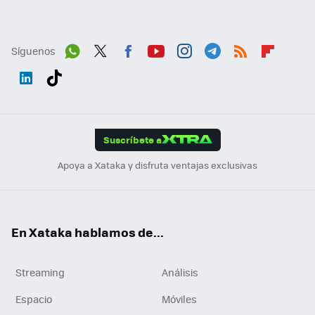
Síguenos
Wh
Twit
Fac
You
Inst
Tele
RSS
Flip
ats
ter
ebo
tub
agr
gra
boa
Link
Tikt
App
ok
e
am
m
rd
edI
ok
Suscríbete a
n
Apoya a Xataka y disfruta ventajas exclusivas
En Xataka hablamos de...
Streaming
Análisis
Espacio
Móviles