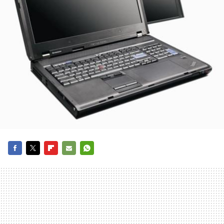
FACEBOOK
TWITTER
FLIPBOARD
E-
WHATSAPP
MAIL