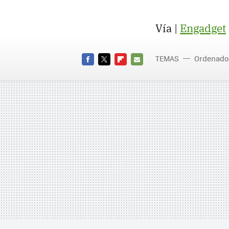
Vía |
Engadget
TEMAS
Ordenado
FACEBOOK
TWITTER
FLIPBOARD
E-
MAIL