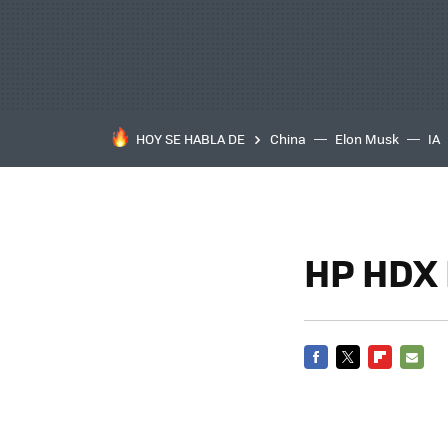
HOY SE HABLA DE
China
Elon Musk
IA
HP HDX 
FACEBOOK
TWITTER
FLIPBOARD
E-
MAIL