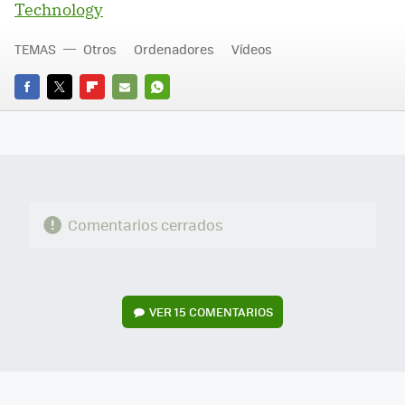
Technology
TEMAS
Otros
Ordenadores
Vídeos
FACEBOOK
TWITTER
FLIPBOARD
E-
WHATSAPP
MAIL
Comentarios cerrados
VER
15 COMENTARIOS