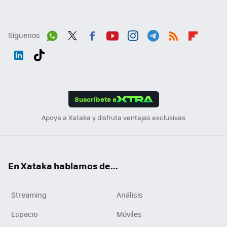
Síguenos
Wh
Twit
Fac
You
Inst
Tele
RSS
Flip
ats
ter
ebo
tub
agr
gra
boa
Link
Tikt
App
ok
e
am
m
rd
edI
ok
Suscríbete a
n
Apoya a Xataka y disfruta ventajas exclusivas
En Xataka hablamos de...
Streaming
Análisis
Espacio
Móviles