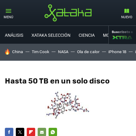
MENÚ
NUEVO
Suscríbete a
ANÁLISIS
XATAKA SELECCIÓN
CIENCIA
MOVILIDAD
HOY SE HABLA DE
China
Tim Cook
NASA
Ola de calor
iPhone 18
Hasta 50 TB en un solo disco