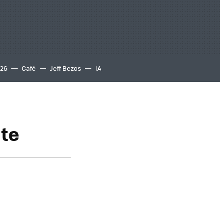
S26
Café
Jeff Bezos
IA
nte