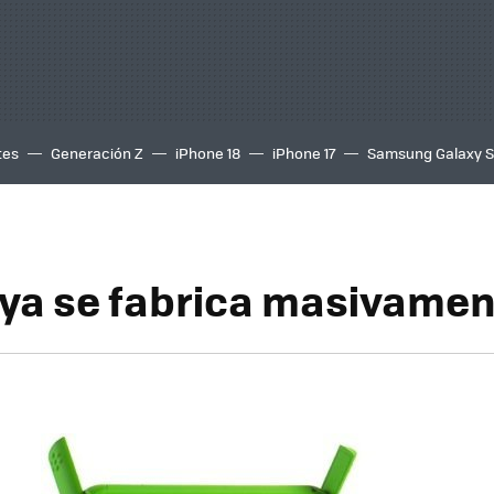
tes
Generación Z
iPhone 18
iPhone 17
Samsung Galaxy 
 ya se fabrica masivame