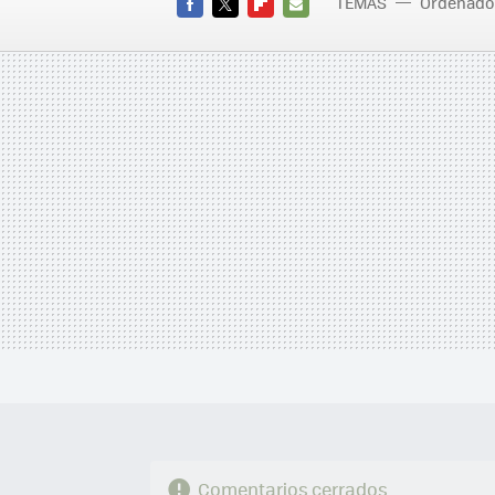
TEMAS
Ordenado
FACEBOOK
TWITTER
FLIPBOARD
E-
MAIL
Comentarios cerrados