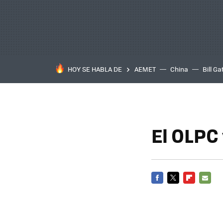
HOY SE HABLA DE
AEMET
China
Bill Ga
El OLPC
FACEBOOK
TWITTER
FLIPBOARD
E-
MAIL