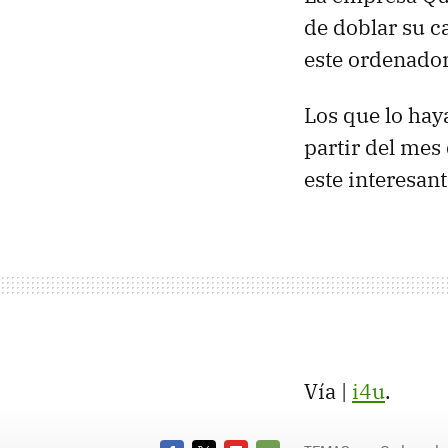
de doblar su 
este ordenador
Los que lo ha
partir del mes
este interesan
Vía |
i4u
.