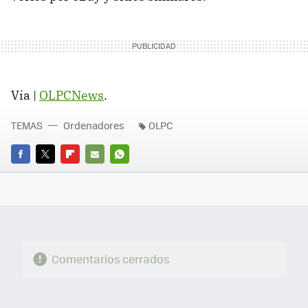
Vía |
OLPCNews
.
TEMAS
Ordenadores
OLPC
FACEBOOK
TWITTER
FLIPBOARD
E-
WHATSAPP
MAIL
Comentarios cerrados