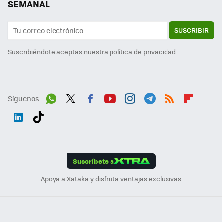
SEMANAL
SUSCRIBIR
Suscribiéndote aceptas nuestra
política de privacidad
Síguenos
Wh
Twit
Fac
You
Inst
Tele
RSS
Flip
ats
ter
ebo
tub
agr
gra
boa
Link
Tikt
App
ok
e
am
m
rd
edI
ok
Suscríbete a
n
Apoya a Xataka y disfruta ventajas exclusivas