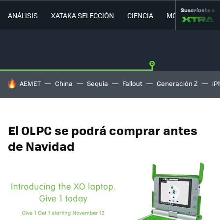
Suscríbete a
ANÁLISIS
XATAKA SELECCIÓN
CIENCIA
MOVILIDAD
HOY SE HABLA DE
AEMET
China
Sequía
Fallout
Generación Z
iP
El OLPC se podrá comprar antes
de Navidad