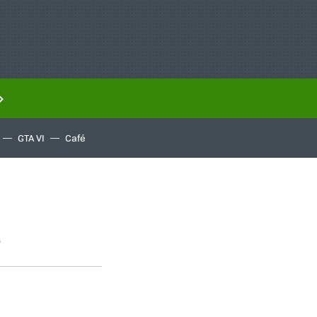
GTA VI
Café
a