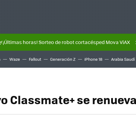
🌿¡Últimas horas! Sorteo de robot cortacésped Mova ViAX
a
Waze
Fallout
Generación Z
iPhone 18
Arabia Saudí
vo Classmate+ se renuev