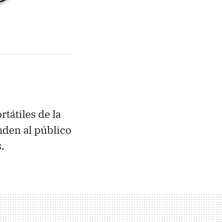
tátiles de la
nden al público
.