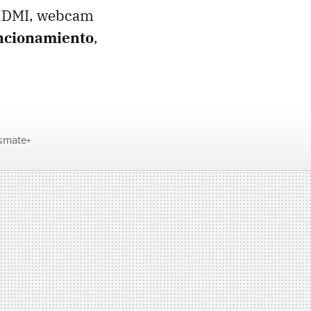
DMI
, webcam
uncionamiento
,
smate+