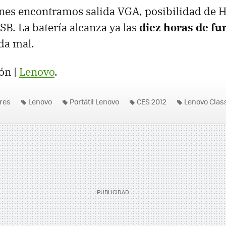
nes encontramos salida
VGA
, posibilidad de
H
SB
. La batería alcanza ya las
diez horas de f
da mal.
ón |
Lenovo
.
res
Lenovo
Portátil Lenovo
CES 2012
Lenovo Clas