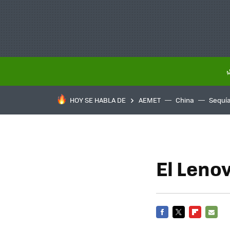
HOY SE HABLA DE
AEMET
China
Sequí
El Leno
FACEBOOK
TWITTER
FLIPBOARD
E-