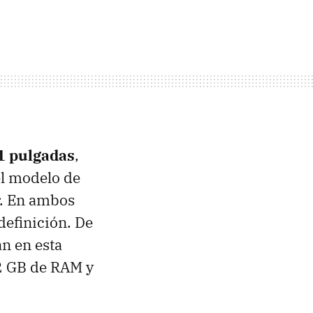
1 pulgadas
,
 el modelo de
or. En ambos
definición. De
n en esta
 2 GB de
RAM
y