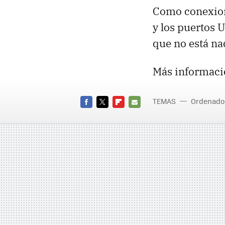
Como conexio
y los puertos
U
que no está na
Más informaci
TEMAS
Ordenado
FACEBOOK
TWITTER
FLIPBOARD
E-
MAIL