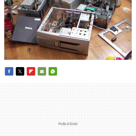
FACEBOOK
TWITTER
FLIPBOARD
E-
WHATSAPP
MAIL