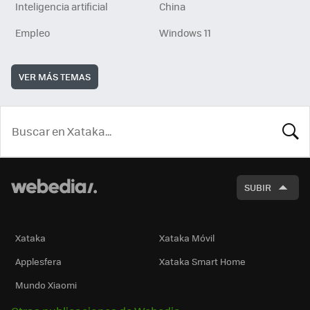
Inteligencia artificial
China
Empleo
Windows 11
VER MÁS TEMAS
BUSCA
SUBIR
Xataka
Xataka Móvil
Applesfera
Xataka Smart Home
Mundo Xiaomi