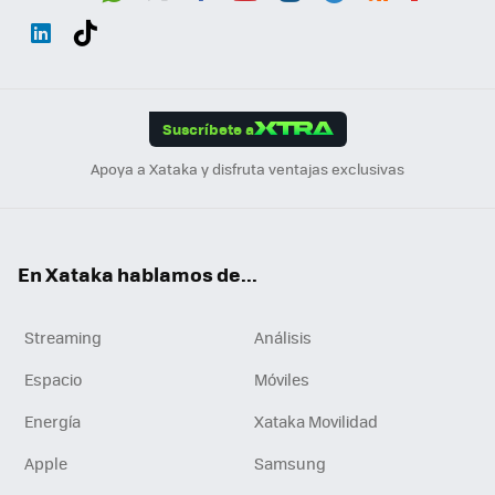
Wh
Twit
Fac
You
Inst
Tele
RSS
Flip
ats
ter
ebo
tub
agr
gra
boa
Link
Tikt
App
ok
e
am
m
rd
edI
ok
Suscríbete a
n
Apoya a Xataka y disfruta ventajas exclusivas
En Xataka hablamos de...
Streaming
Análisis
Espacio
Móviles
Energía
Xataka Movilidad
Apple
Samsung