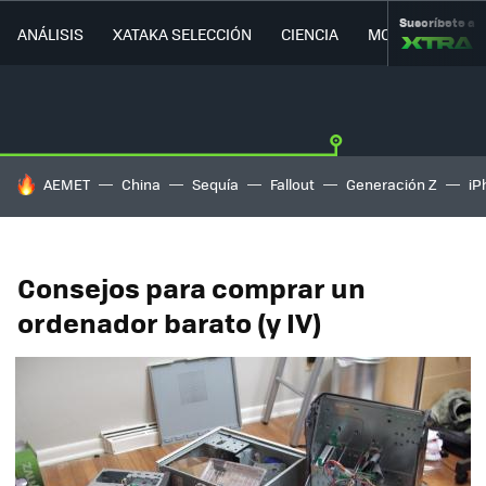
Suscríbete a
ANÁLISIS
XATAKA SELECCIÓN
CIENCIA
MOVILIDAD
HOY SE HABLA DE
AEMET
China
Sequía
Fallout
Generación Z
iP
Consejos para comprar un
ordenador barato (y IV)