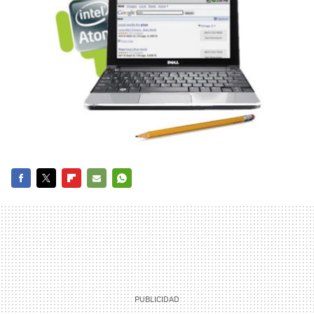
FACEBOOK
TWITTER
FLIPBOARD
E-
WHATSAPP
MAIL