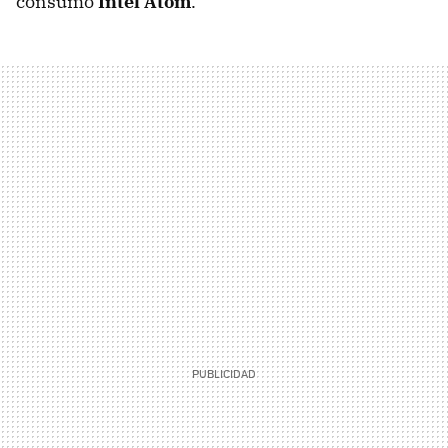
consumo
Intel Atom
.