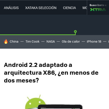
Suscríbete a
ANÁLISIS
XATAKA SELECCIÓN
CIENCIA
MOVILIDAD
HOY SE HABLA DE
China
Tim Cook
NASA
Ola de calor
iPhone 18
Android 2.2 adaptado a
arquitectura X86, ¿en menos de
dos meses?