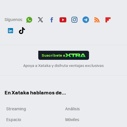
Síguenos
Wh
Twit
Fac
You
Inst
Tele
RSS
Flip
ats
ter
ebo
tub
agr
gra
boa
Link
Tikt
App
ok
e
am
m
rd
edI
ok
Suscríbete a
n
Apoya a Xataka y disfruta ventajas exclusivas
En Xataka hablamos de...
Streaming
Análisis
Espacio
Móviles