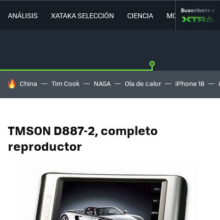
Suscríbete a
ANÁLISIS
XATAKA SELECCIÓN
CIENCIA
MOVILIDAD
HOY SE HABLA DE
China
Tim Cook
NASA
Ola de calor
iPhone 18
TMSON D887-2, completo
reproductor