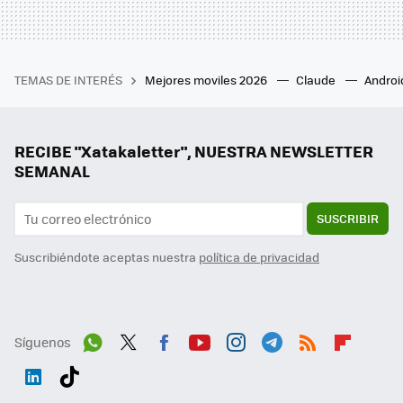
TEMAS DE INTERÉS
Mejores moviles 2026
Claude
Androi
RECIBE "Xatakaletter", NUESTRA NEWSLETTER
SEMANAL
SUSCRIBIR
Suscribiéndote aceptas nuestra
política de privacidad
Síguenos
Wh
Twit
Fac
You
Inst
Tele
RSS
Flip
ats
ter
ebo
tub
agr
gra
boa
Link
Tikt