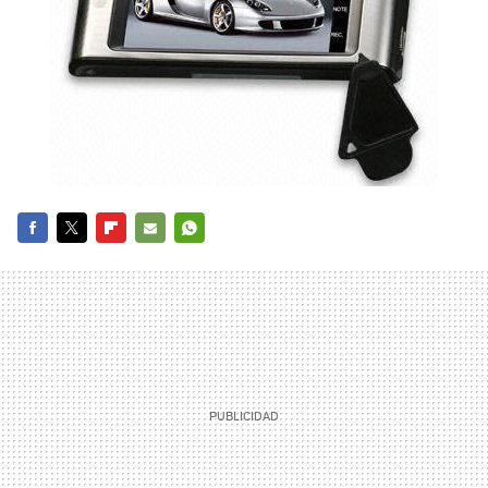
FACEBOOK
TWITTER
FLIPBOARD
E-
WHATSAPP
MAIL