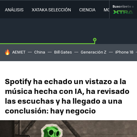
Suscríbete a
ANÁLISIS
XATAKA SELECCIÓN
CIENCIA
MOVILIDAD
HOY SE HABLA DE
AEMET
China
Bill Gates
Generación Z
iPhone 18
Spotify ha echado un vistazo a la
música hecha con IA, ha revisado
las escuchas y ha llegado a una
conclusión: hay negocio