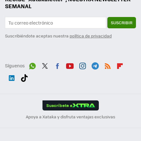
SEMANAL
SUSCRIBIR
Suscribiéndote aceptas nuestra
política de privacidad
Síguenos
Wh
Twit
Fac
You
Inst
Tele
RSS
Flip
ats
ter
ebo
tub
agr
gra
boa
Link
Tikt
App
ok
e
am
m
rd
edI
ok
Suscríbete a
n
Apoya a Xataka y disfruta ventajas exclusivas