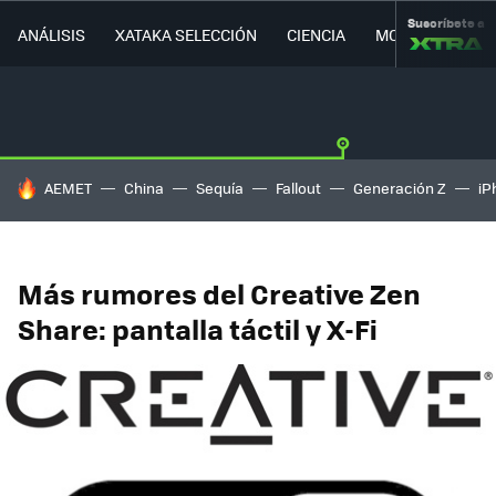
Suscríbete a
ANÁLISIS
XATAKA SELECCIÓN
CIENCIA
MOVILIDAD
HOY SE HABLA DE
AEMET
China
Sequía
Fallout
Generación Z
iP
Más rumores del Creative Zen
Share: pantalla táctil y X-Fi