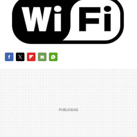
FACEBOOK
TWITTER
FLIPBOARD
E-
WHATSAPP
MAIL