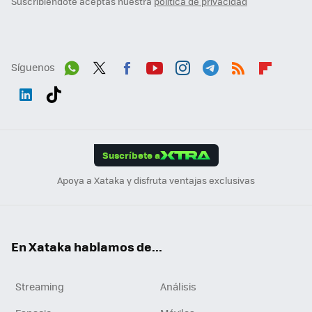
Suscribiéndote aceptas nuestra
política de privacidad
Síguenos
Wh
Twit
Fac
You
Inst
Tele
RSS
Flip
ats
ter
ebo
tub
agr
gra
boa
Link
Tikt
App
ok
e
am
m
rd
edI
ok
Suscríbete a
n
Apoya a Xataka y disfruta ventajas exclusivas
En Xataka hablamos de...
Streaming
Análisis