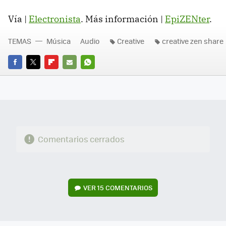
Vía |
Electronista
. Más información |
EpiZENter
.
TEMAS
Música
Audio
Creative
creative zen share
FACEBOOK
TWITTER
FLIPBOARD
E-
WHATSAPP
MAIL
Comentarios cerrados
VER
15 COMENTARIOS