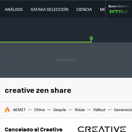
Suscríbete a
ANÁLISIS
XATAKA SELECCIÓN
CIENCIA
MOVILIDAD
creative zen share
HOY SE HABLA DE
AEMET
China
Sequía
Waze
Fallout
Generaci
Cancelado el Creative