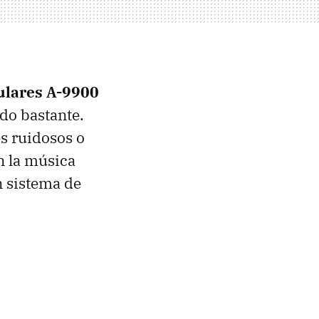
ulares A-9900
do bastante.
s ruidosos o
n la música
 sistema de