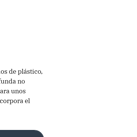
os de plástico,
 funda no
para unos
ncorpora el