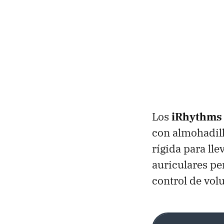
Los
iRhythms
con almohadill
rígida para ll
auriculares pe
control de vo