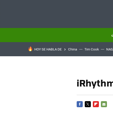
HOY SE HABLA DE
China
Tim Cook
NAS
iRhythm
FACEBOOK
TWITTER
FLIPBOARD
E-