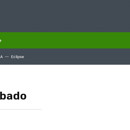
IA
Eclipse
obado