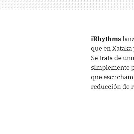
iRhythms
lan
que en Xataka 
Se trata de un
simplemente p
que escuchamo
reducción de r