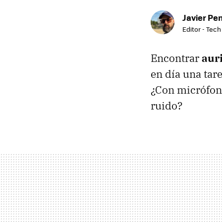
Javier Pe
Editor - Tech
Encontrar
aur
en día una tar
¿Con micrófon
ruido?