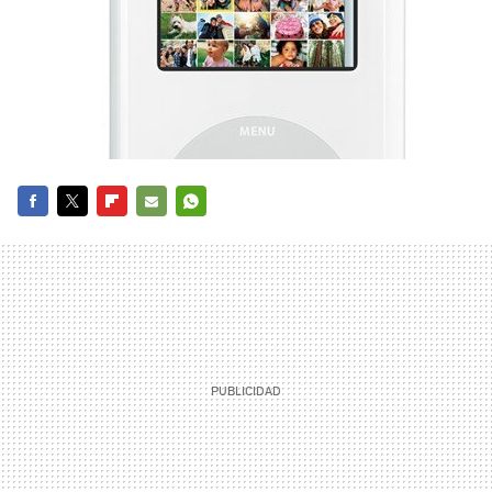
FACEBOOK
TWITTER
FLIPBOARD
E-
WHATSAPP
MAIL