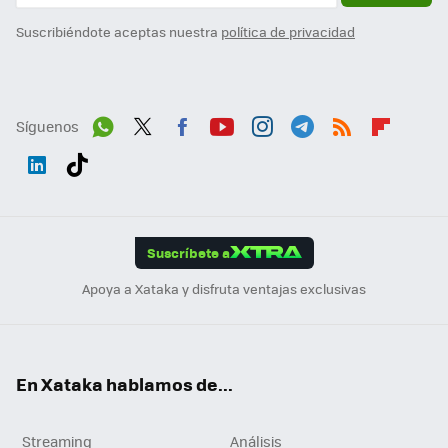
Suscribiéndote aceptas nuestra
política de privacidad
Síguenos
Wh
Twit
Fac
You
Inst
Tele
RSS
Flip
ats
ter
ebo
tub
agr
gra
boa
Link
Tikt
App
ok
e
am
m
rd
edI
ok
Suscríbete a
n
Apoya a Xataka y disfruta ventajas exclusivas
En Xataka hablamos de...
Streaming
Análisis