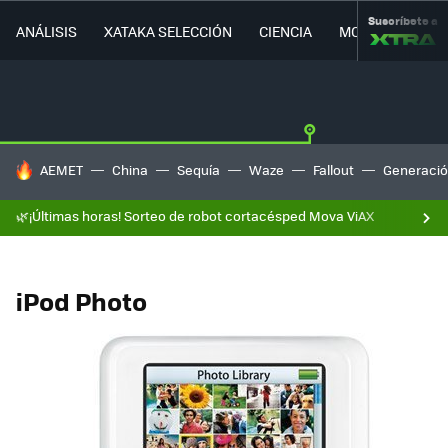
Suscríbete a
ANÁLISIS
XATAKA SELECCIÓN
CIENCIA
MOVILIDAD
HOY SE HABLA DE
AEMET
China
Sequía
Waze
Fallout
Generació
🌿¡Últimas horas! Sorteo de robot cortacésped Mova ViAX
iPod Photo