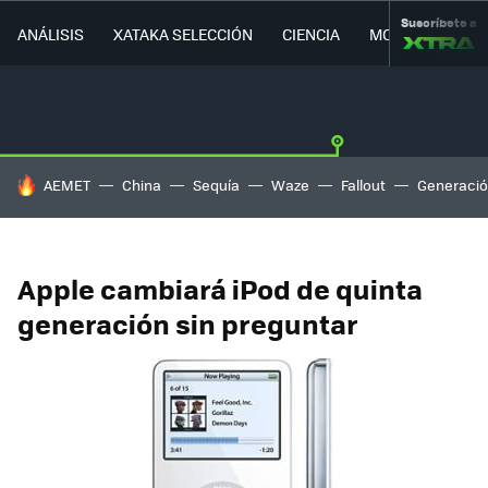
Suscríbete a
ANÁLISIS
XATAKA SELECCIÓN
CIENCIA
MOVILIDAD
HOY SE HABLA DE
AEMET
China
Sequía
Waze
Fallout
Generació
Apple cambiará iPod de quinta
generación sin preguntar