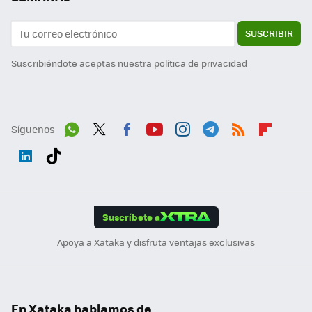
SUSCRIBIR
Suscribiéndote aceptas nuestra
política de privacidad
Síguenos
Wh
Twit
Fac
You
Inst
Tele
RSS
Flip
ats
ter
ebo
tub
agr
gra
boa
Link
Tikt
App
ok
e
am
m
rd
edI
ok
Suscríbete a
n
Apoya a Xataka y disfruta ventajas exclusivas
En Xataka hablamos de...