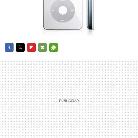
FACEBOOK
TWITTER
FLIPBOARD
E-
WHATSAPP
MAIL