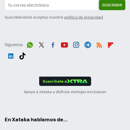
SUSCRIBIR
Suscribiéndote aceptas nuestra
política de privacidad
Síguenos
Wh
Twit
Fac
You
Inst
Tele
RSS
Flip
ats
ter
ebo
tub
agr
gra
boa
Link
Tikt
App
ok
e
am
m
rd
edI
ok
Suscríbete a
n
Apoya a Xataka y disfruta ventajas exclusivas
En Xataka hablamos de...