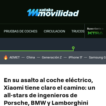
Suscríbete a
PRUEBAS DE COCHES
CIRCULACION
TRUCOS MOTOR
HOY SE HABLA DE
AEMET
China
Generación Z
iPhone 17
Samsung G
En su asalto al coche eléctrico,
Xiaomi tiene claro el camino: un
all-stars de ingenieros de
Porsche, BMW y Lamborghini