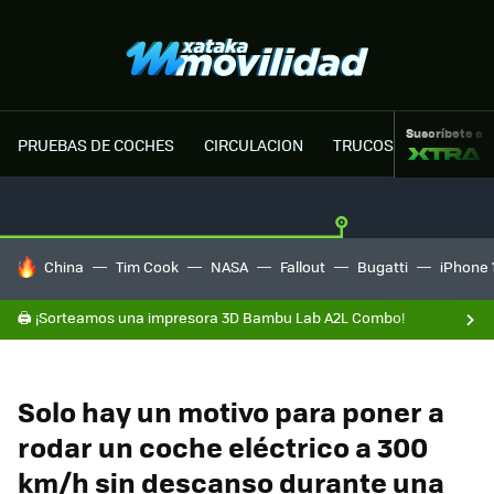
Suscríbete a
PRUEBAS DE COCHES
CIRCULACION
TRUCOS MOTOR
HOY SE HABLA DE
China
Tim Cook
NASA
Fallout
Bugatti
iPhone 
🖨️ ¡Sorteamos una impresora 3D Bambu Lab A2L Combo!
Solo hay un motivo para poner a
rodar un coche eléctrico a 300
km/h sin descanso durante una