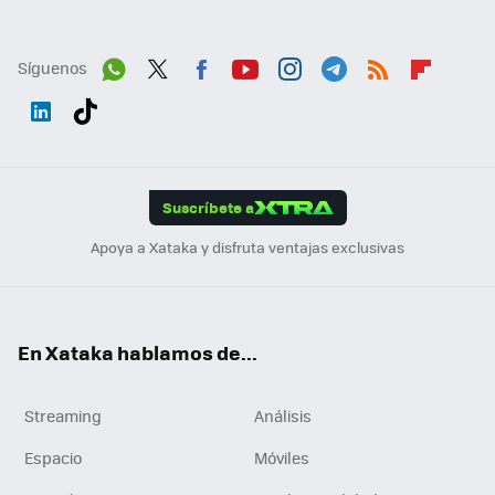
Síguenos
Wh
Twit
Fac
You
Inst
Tele
RSS
Flip
ats
ter
ebo
tub
agr
gra
boa
Link
Tikt
App
ok
e
am
m
rd
edI
ok
Suscríbete a
n
Apoya a Xataka y disfruta ventajas exclusivas
En Xataka hablamos de...
Streaming
Análisis
Espacio
Móviles