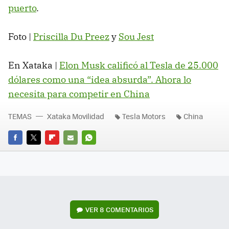
puerto
.
Foto |
Priscilla Du Preez
y
Sou Jest
En Xataka |
Elon Musk calificó al Tesla de 25.000
dólares como una “idea absurda”. Ahora lo
necesita para competir en China
TEMAS
Xataka Movilidad
Tesla Motors
China
FACEBOOK
TWITTER
FLIPBOARD
E-
WHATSAPP
MAIL
VER
8 COMENTARIOS