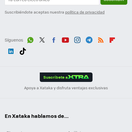
Suscribiéndote aceptas nuestra
política de privacidad
Síguenos
Wh
Twit
Fac
You
Inst
Tele
RSS
Flip
ats
ter
ebo
tub
agr
gra
boa
Link
Tikt
App
ok
e
am
m
rd
edI
ok
Suscríbete a
n
Apoya a Xataka y disfruta ventajas exclusivas
En Xataka hablamos de...