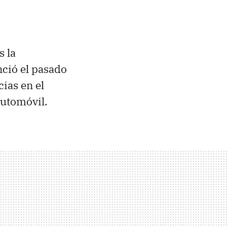
s la
ció el pasado
ias en el
automóvil.