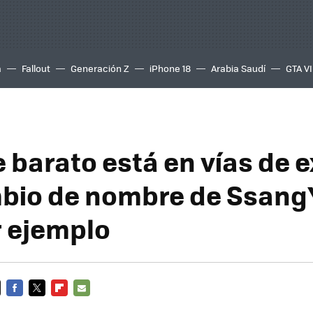
a
Fallout
Generación Z
iPhone 18
Arabia Saudí
GTA VI
 barato está en vías de e
mbio de nombre de Ssang
r ejemplo
FACEBOOK
TWITTER
FLIPBOARD
E-