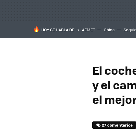
HOY SE HABLA DE
AEMET
China
Sequí
El coche
y el ca
el mejo
27 comentarios