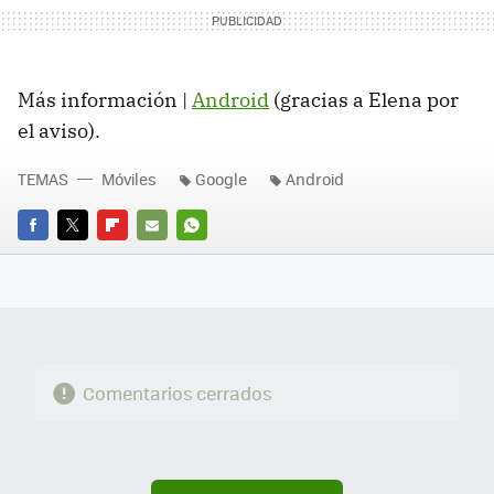
Más información |
Android
(gracias a Elena por
el aviso).
TEMAS
Móviles
Google
Android
FACEBOOK
TWITTER
FLIPBOARD
E-
WHATSAPP
MAIL
Comentarios cerrados