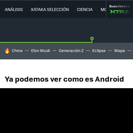
Suscríbete a
ANÁLISIS
XATAKA SELECCIÓN
CIENCIA
MOVILIDAD
HOY SE HABLA DE
China
Elon Musk
Generación Z
Eclipse
Mapa
Ya podemos ver como es Android