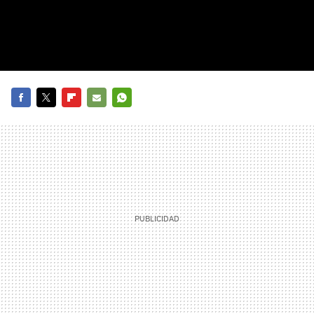
FACEBOOK
TWITTER
FLIPBOARD
E-
WHATSAPP
MAIL