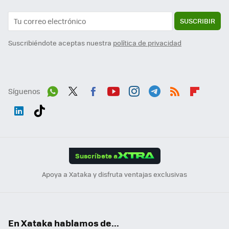
SUSCRIBIR
Suscribiéndote aceptas nuestra
política de privacidad
Síguenos
Wh
Twit
Fac
You
Inst
Tele
RSS
Flip
ats
ter
ebo
tub
agr
gra
boa
Link
Tikt
App
ok
e
am
m
rd
edI
ok
Suscríbete a
n
Apoya a Xataka y disfruta ventajas exclusivas
En Xataka hablamos de...