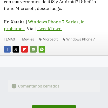
con sus versiones de iOS y Android? Difícil lo
tiene Microsoft, desde luego.
En Xataka |
Windows Phone 7 Series, lo
probamos
. Vía |
TweakTown
.
TEMAS
Móviles
Microsoft
Windows Phone 7
FACEBOOK
TWITTER
FLIPBOARD
E-
WHATSAPP
MAIL
Comentarios cerrados