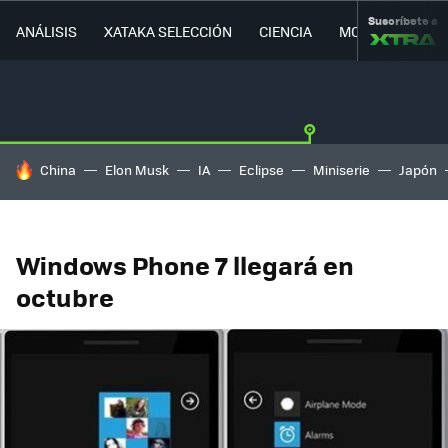
Suscríbete a
ANÁLISIS
XATAKA SELECCIÓN
CIENCIA
MOVILIDAD
HOY SE HABLA DE
China
Elon Musk
IA
Eclipse
Miniserie
Japón
Windows Phone 7 llegará en
octubre