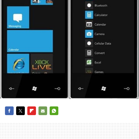
FACEBOOK
TWITTER
FLIPBOARD
E-
WHATSAPP
MAIL