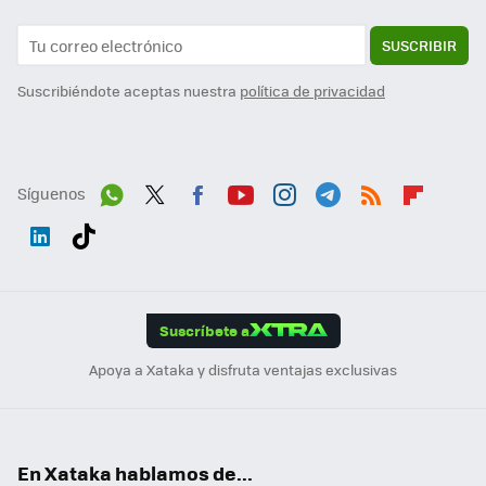
SUSCRIBIR
Suscribiéndote aceptas nuestra
política de privacidad
Síguenos
Wh
Twit
Fac
You
Inst
Tele
RSS
Flip
ats
ter
ebo
tub
agr
gra
boa
Link
Tikt
App
ok
e
am
m
rd
edI
ok
Suscríbete a
n
Apoya a Xataka y disfruta ventajas exclusivas
En Xataka hablamos de...