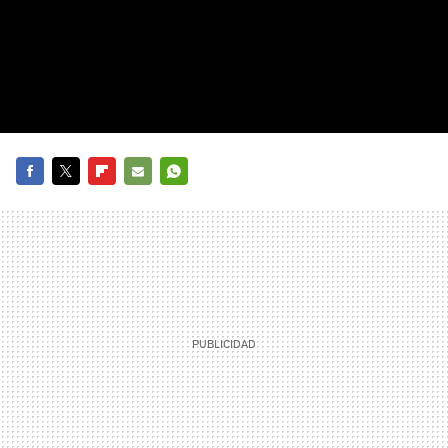
FACEBOOK
TWITTER
FLIPBOARD
E-
WHATSAPP
MAIL