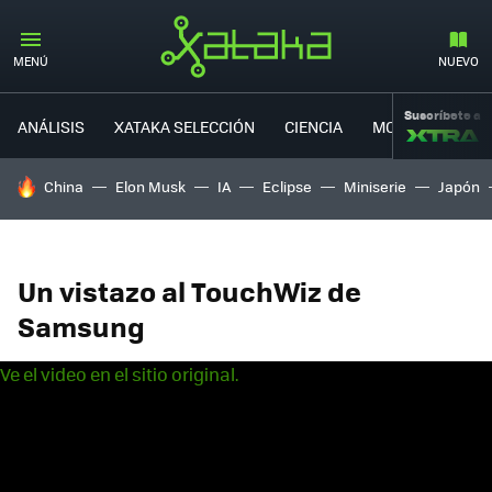
MENÚ
NUEVO
Suscríbete a
ANÁLISIS
XATAKA SELECCIÓN
CIENCIA
MOVILIDAD
HOY SE HABLA DE
China
Elon Musk
IA
Eclipse
Miniserie
Japón
Un vistazo al TouchWiz de
Samsung
Ve el video en el sitio original.