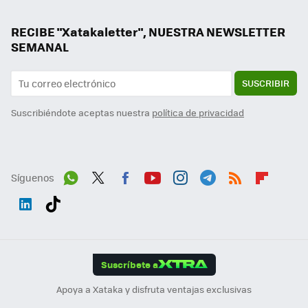
RECIBE "Xatakaletter", NUESTRA NEWSLETTER
SEMANAL
SUSCRIBIR
Suscribiéndote aceptas nuestra
política de privacidad
Síguenos
Wh
Twit
Fac
You
Inst
Tele
RSS
Flip
ats
ter
ebo
tub
agr
gra
boa
Link
Tikt
App
ok
e
am
m
rd
edI
ok
Suscríbete a
n
Apoya a Xataka y disfruta ventajas exclusivas