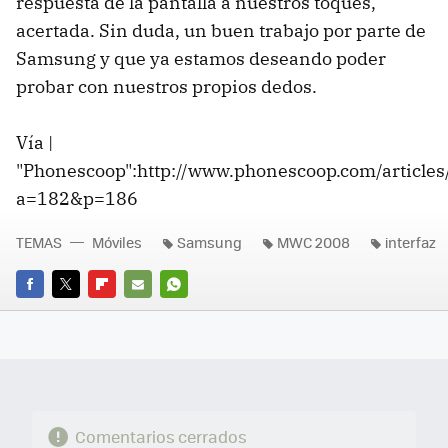
respuesta de la pantalla a nuestros toques,
acertada. Sin duda, un buen trabajo por parte de
Samsung y que ya estamos deseando poder
probar con nuestros propios dedos.
Vía |
"Phonescoop":http://www.phonescoop.com/articles/
a=182&p=186
TEMAS
Móviles
Samsung
MWC 2008
interfaz
FACEBOOK
TWITTER
FLIPBOARD
E-
WHATSAPP
MAIL
Comentarios cerrados