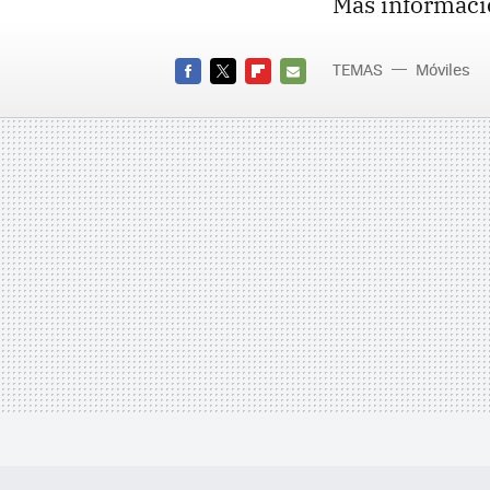
Más informaci
TEMAS
Móviles
FACEBOOK
TWITTER
FLIPBOARD
E-
MAIL