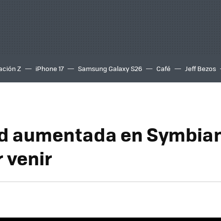
ación Z
iPhone 17
Samsung Galaxy S26
Café
Jeff Bezos
d aumentada en Symbian,
 venir