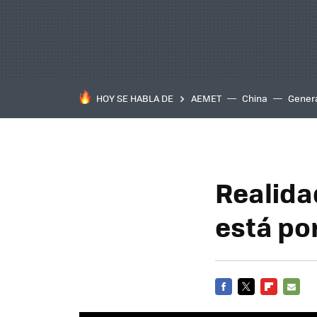
HOY SE HABLA DE
AEMET
China
Gener
Realida
está por
FACEBOOK
TWITTER
FLIPBOARD
E-