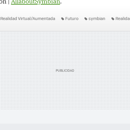
ón |
AllaboutSymbian
.
Realidad Virtual/Aumentada
Futuro
symbian
Realid