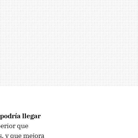
 podría llegar
erior que
s, y que mejora