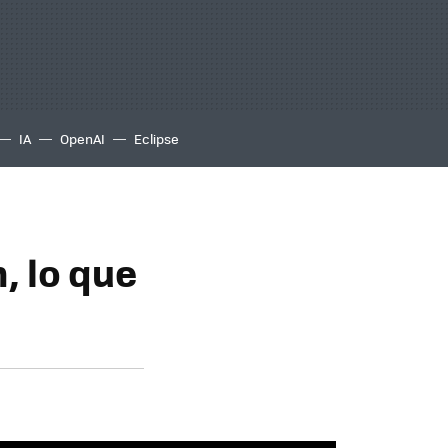
IA
OpenAI
Eclipse
 lo que