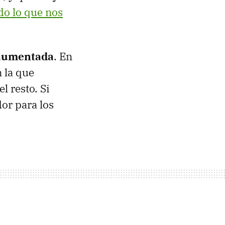
o lo que nos
 aumentada
. En
n la que
l resto. Si
dor para los