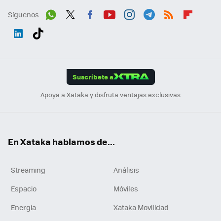
Síguenos
Wh
Twit
Fac
You
Inst
Tele
RSS
Flip
ats
ter
ebo
tub
agr
gra
boa
Link
Tikt
App
ok
e
am
m
rd
edI
ok
Suscríbete a
n
Apoya a Xataka y disfruta ventajas exclusivas
En Xataka hablamos de...
Streaming
Análisis
Espacio
Móviles
Energía
Xataka Movilidad