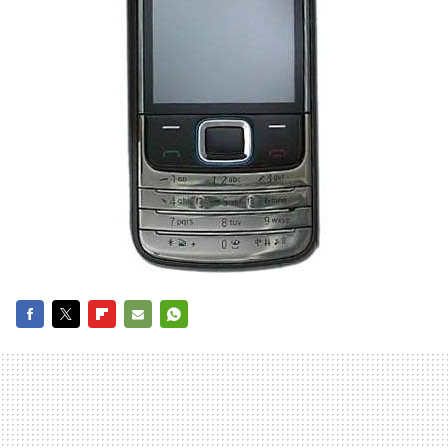
FACEBOOK
TWITTER
FLIPBOARD
E-
WHATSAPP
MAIL