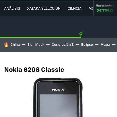
Suscríbete a
ANÁLISIS
XATAKA SELECCIÓN
CIENCIA
MOVILIDAD
HOY SE HABLA DE
China
Elon Musk
Generación Z
Eclipse
Mapa
Nokia 6208 Classic