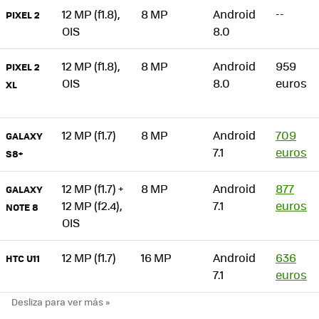
12 MP (f1.8),
8 MP
Android
--
PIXEL 2
OIS
8.0
12 MP (f1.8),
8 MP
Android
959
PIXEL 2
OIS
8.0
euros
XL
12 MP (f1.7)
8 MP
Android
709
GALAXY
7.1
euros
S8+
12 MP (f1.7) +
8 MP
Android
877
GALAXY
12 MP (f2.4),
7.1
euros
NOTE 8
OIS
12 MP (f1.7)
16 MP
Android
636
HTC U11
7.1
euros