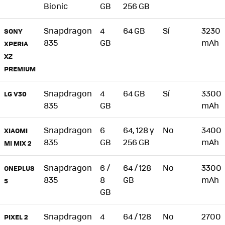
Bionic
GB
256 GB
Snapdragon
4
64 GB
Sí
3230
SONY
835
GB
mAh
XPERIA
XZ
PREMIUM
Snapdragon
4
64 GB
Sí
3300
LG V30
835
GB
mAh
Snapdragon
6
64, 128 y
No
3400
XIAOMI
835
GB
256 GB
mAh
MI MIX 2
Snapdragon
6 /
64 / 128
No
3300
ONEPLUS
835
8
GB
mAh
5
GB
Snapdragon
4
64 / 128
No
2700
PIXEL 2