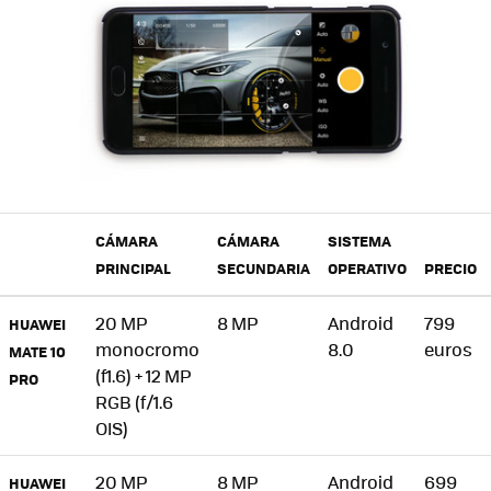
CÁMARA
CÁMARA
SISTEMA
PRINCIPAL
SECUNDARIA
OPERATIVO
PRECIO
20 MP
8 MP
Android
799
HUAWEI
monocromo
8.0
euros
MATE 10
(f1.6) + 12 MP
PRO
RGB (f/1.6
OIS)
20 MP
8 MP
Android
699
HUAWEI