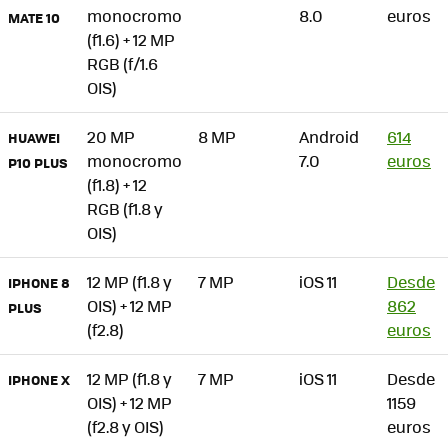
monocromo
8.0
euros
MATE 10
(f1.6) + 12 MP
RGB (f/1.6
OIS)
20 MP
8 MP
Android
614
HUAWEI
monocromo
7.0
euros
P10 PLUS
(f1.8) + 12
RGB (f1.8 y
OIS)
12 MP (f1.8 y
7 MP
iOS 11
Desde
IPHONE 8
OIS) + 12 MP
862
PLUS
(f2.8)
euros
12 MP (f1.8 y
7 MP
iOS 11
Desde
IPHONE X
OIS) + 12 MP
1159
(f2.8 y OIS)
euros