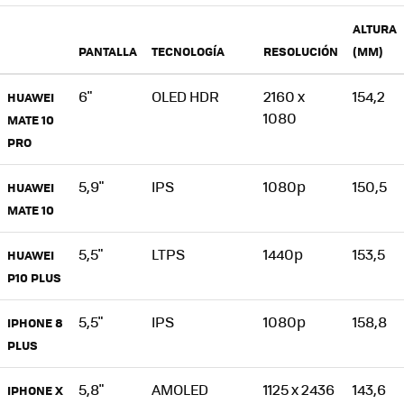
ALTURA
PANTALLA
TECNOLOGÍA
RESOLUCIÓN
(MM)
6"
OLED HDR
2160 x
154,2
HUAWEI
1080
MATE 10
PRO
5,9"
IPS
1080p
150,5
HUAWEI
MATE 10
5,5"
LTPS
1440p
153,5
HUAWEI
P10 PLUS
5,5"
IPS
1080p
158,8
IPHONE 8
PLUS
5,8"
AMOLED
1125 x 2436
143,6
IPHONE X