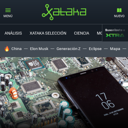
MENÚ
NUEVO
Suscríbete a
ANÁLISIS
XATAKA SELECCIÓN
CIENCIA
MOVILIDAD
HOY SE HABLA DE
China
Elon Musk
Generación Z
Eclipse
Mapa