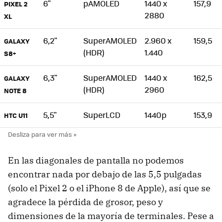
6"
pAMOLED
1440 x
157,9
PIXEL 2
2880
XL
6,2"
SuperAMOLED
2.960 x
159,5
GALAXY
(HDR)
1.440
S8+
6,3"
SuperAMOLED
1440 x
162,5
GALAXY
(HDR)
2960
NOTE 8
5,5"
SuperLCD
1440p
153,9
HTC U11
En las diagonales de pantalla no podemos
encontrar nada por debajo de las 5,5 pulgadas
(solo el Pixel 2 o el iPhone 8 de Apple), así que se
agradece la pérdida de grosor, peso y
dimensiones de la mayoría de terminales. Pese a