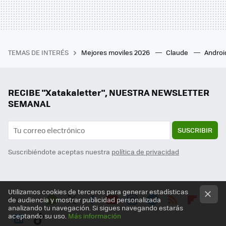
TEMAS DE INTERÉS
Mejores moviles 2026
Claude
Androi
RECIBE "Xatakaletter", NUESTRA NEWSLETTER
SEMANAL
SUSCRIBIR
Suscribiéndote aceptas nuestra
política de privacidad
Utilizamos cookies de terceros para generar estadísticas
Síguenos
de audiencia y mostrar publicidad personalizada
analizando tu navegación. Si sigues navegando estarás
Wh
Twit
Fac
You
Inst
Tele
RSS
Flip
aceptando su uso.
Más información