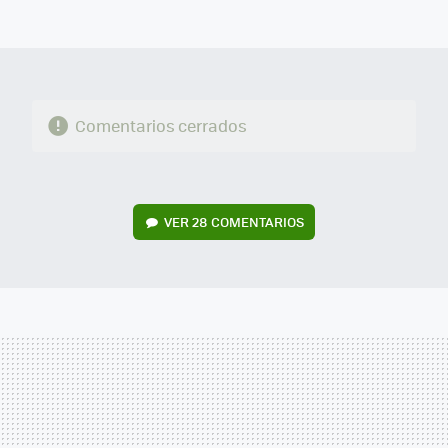
FACEBOOK
TWITTER
FLIPBOARD
E-
WHATSAPP
MAIL
Comentarios cerrados
VER
28 COMENTARIOS