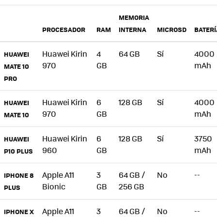
MEMORIA
PROCESADOR
RAM
INTERNA
MICROSD
BATERÍ
Huawei Kirin
4
64 GB
Sí
4000
HUAWEI
970
GB
mAh
MATE 10
PRO
Huawei Kirin
6
128 GB
Sí
4000
HUAWEI
970
GB
mAh
MATE 10
Huawei Kirin
6
128 GB
Sí
3750
HUAWEI
960
GB
mAh
P10 PLUS
Apple A11
3
64 GB /
No
--
IPHONE 8
Bionic
GB
256 GB
PLUS
Apple A11
3
64 GB /
No
--
IPHONE X