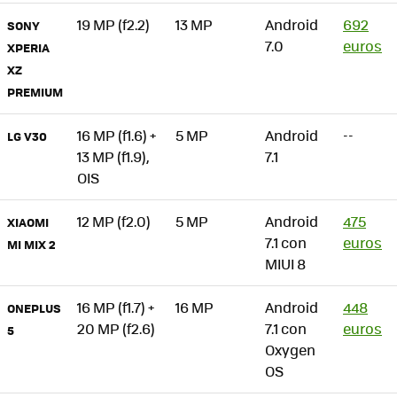
19 MP (f2.2)
13 MP
Android
692
SONY
7.0
euros
XPERIA
XZ
PREMIUM
16 MP (f1.6) +
5 MP
Android
--
LG V30
13 MP (f1.9),
7.1
OIS
12 MP (f2.0)
5 MP
Android
475
XIAOMI
7.1 con
euros
MI MIX 2
MIUI 8
16 MP (f1.7) +
16 MP
Android
448
ONEPLUS
20 MP (f2.6)
7.1 con
euros
5
Oxygen
OS