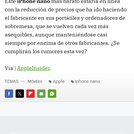
Este
iPhone nano
más barato estaría en linea
con la reducción de precios que ha ido haciendo
el fabricante en sus portátiles y ordenadores de
sobremesa, que se vuelven cada vez más
asequibles, aunque manteniéndose casi
siempre por encima de otros fabricantes. ¿Se
cumplirán los rumores esta vez?
Vía |
AppleInsider
.
TEMAS
Móviles
Apple
iphone nano
FACEBOOK
TWITTER
FLIPBOARD
E-
WHATSAPP
MAIL