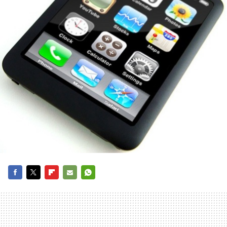
FACEBOOK
TWITTER
FLIPBOARD
E-
WHATSAPP
MAIL