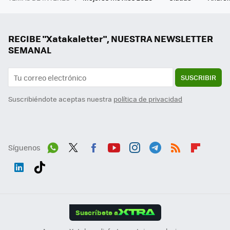
RECIBE "Xatakaletter", NUESTRA NEWSLETTER
SEMANAL
SUSCRIBIR
Suscribiéndote aceptas nuestra
política de privacidad
Síguenos
Wh
Twit
Fac
You
Inst
Tele
RSS
Flip
ats
ter
ebo
tub
agr
gra
boa
Link
Tikt
App
ok
e
am
m
rd
edI
ok
Suscríbete a
n