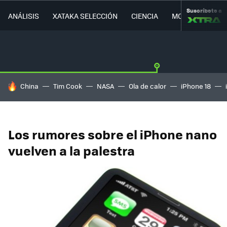
Suscríbete a
ANÁLISIS
XATAKA SELECCIÓN
CIENCIA
MOVILIDAD
HOY SE HABLA DE
China
Tim Cook
NASA
Ola de calor
iPhone 18
Los rumores sobre el iPhone nano
vuelven a la palestra