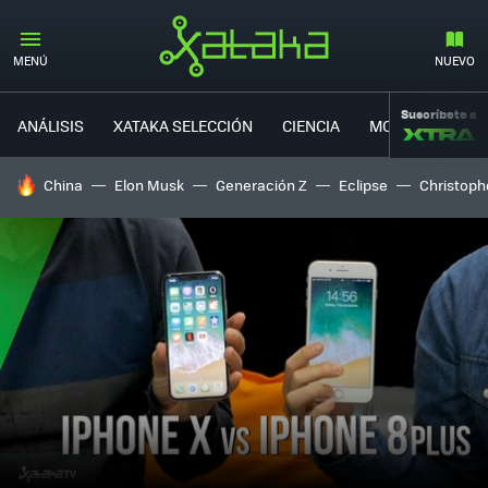
MENÚ
NUEVO
Suscríbete a
ANÁLISIS
XATAKA SELECCIÓN
CIENCIA
MOVILIDAD
HOY SE HABLA DE
China
Elon Musk
Generación Z
Eclipse
Christoph