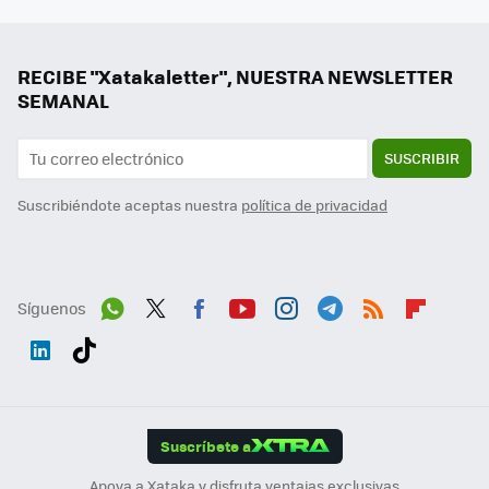
RECIBE "Xatakaletter", NUESTRA NEWSLETTER
SEMANAL
SUSCRIBIR
Suscribiéndote aceptas nuestra
política de privacidad
Síguenos
Wh
Twit
Fac
You
Inst
Tele
RSS
Flip
ats
ter
ebo
tub
agr
gra
boa
Link
Tikt
App
ok
e
am
m
rd
edI
ok
Suscríbete a
n
Apoya a Xataka y disfruta ventajas exclusivas