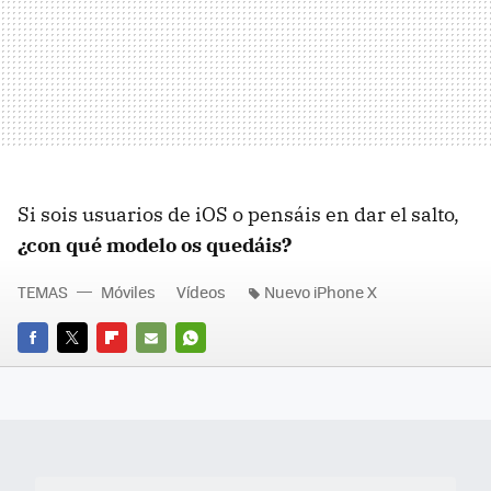
Si sois usuarios de iOS o pensáis en dar el salto,
¿con qué modelo os quedáis?
TEMAS
Móviles
Vídeos
Nuevo iPhone X
FACEBOOK
TWITTER
FLIPBOARD
E-
WHATSAPP
MAIL