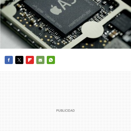
FACEBOOK
TWITTER
FLIPBOARD
E-
WHATSAPP
MAIL