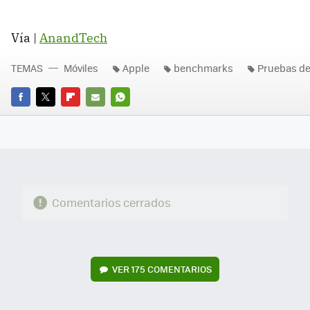
Vía |
AnandTech
TEMAS
Móviles
Apple
benchmarks
Pruebas de
FACEBOOK
TWITTER
FLIPBOARD
E-
WHATSAPP
MAIL
Comentarios cerrados
VER
175 COMENTARIOS