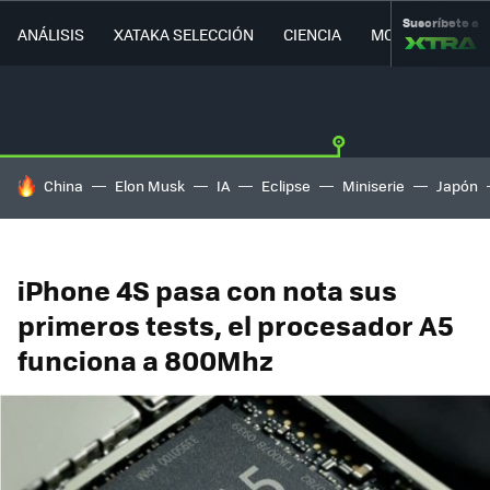
Suscríbete a
ANÁLISIS
XATAKA SELECCIÓN
CIENCIA
MOVILIDAD
HOY SE HABLA DE
China
Elon Musk
IA
Eclipse
Miniserie
Japón
iPhone 4S pasa con nota sus
primeros tests, el procesador A5
funciona a 800Mhz