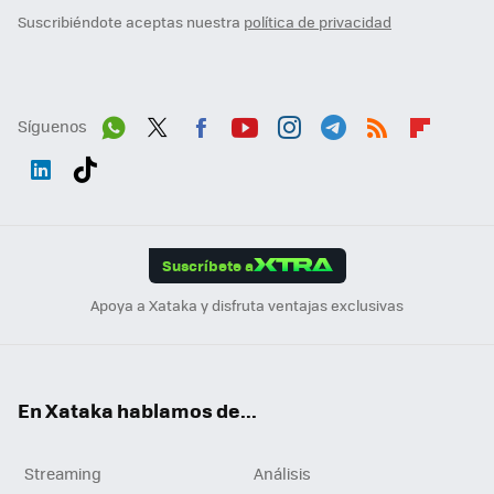
Suscribiéndote aceptas nuestra
política de privacidad
Síguenos
Wh
Twit
Fac
You
Inst
Tele
RSS
Flip
ats
ter
ebo
tub
agr
gra
boa
Link
Tikt
App
ok
e
am
m
rd
edI
ok
Suscríbete a
n
Apoya a Xataka y disfruta ventajas exclusivas
En Xataka hablamos de...
Streaming
Análisis