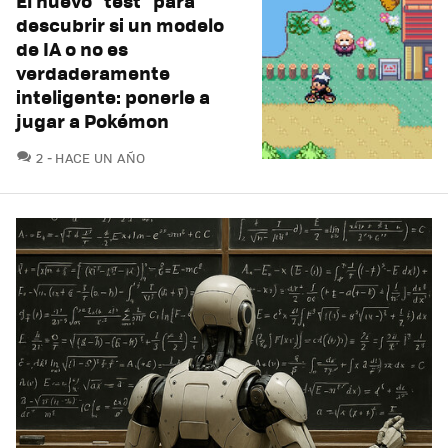
El nuevo "test" para
descubrir si un modelo
de IA o no es
verdaderamente
inteligente: ponerle a
jugar a Pokémon
COMENTARIOS
2
HACE UN AÑO