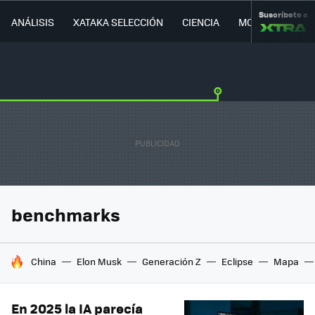
Suscríbete a
ANÁLISIS
XATAKA SELECCIÓN
CIENCIA
MOVILIDAD
benchmarks
HOY SE HABLA DE
China
Elon Musk
Generación Z
Eclipse
Mapa
En 2025 la IA parecía