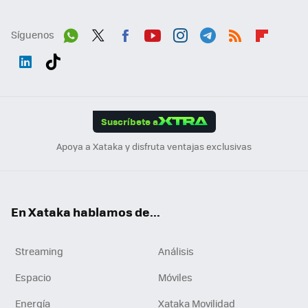
Síguenos
Wh
Twit
Fac
You
Inst
Tele
RSS
Flip
ats
ter
ebo
tub
agr
gra
boa
Link
Tikt
App
ok
e
am
m
rd
edI
ok
Suscríbete a
n
Apoya a Xataka y disfruta ventajas exclusivas
En Xataka hablamos de...
Streaming
Análisis
Espacio
Móviles
Energía
Xataka Movilidad