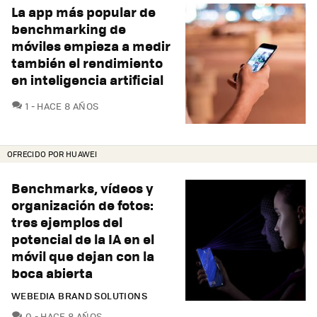
La app más popular de
benchmarking de
móviles empieza a medir
también el rendimiento
en inteligencia artificial
COMENTARIOS
1
HACE 8 AÑOS
OFRECIDO POR HUAWEI
Benchmarks, vídeos y
organización de fotos:
tres ejemplos del
potencial de la IA en el
móvil que dejan con la
boca abierta
WEBEDIA BRAND SOLUTIONS
COMENTARIOS
0
HACE 8 AÑOS