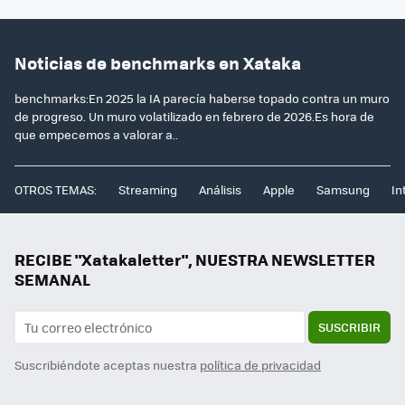
Noticias de benchmarks en Xataka
benchmarks:En 2025 la IA parecía haberse topado contra un muro
de progreso. Un muro volatilizado en febrero de 2026.Es hora de
que empecemos a valorar a..
OTROS TEMAS:
Streaming
Análisis
Apple
Samsung
In
RECIBE "Xatakaletter", NUESTRA NEWSLETTER
SEMANAL
SUSCRIBIR
Suscribiéndote aceptas nuestra
política de privacidad