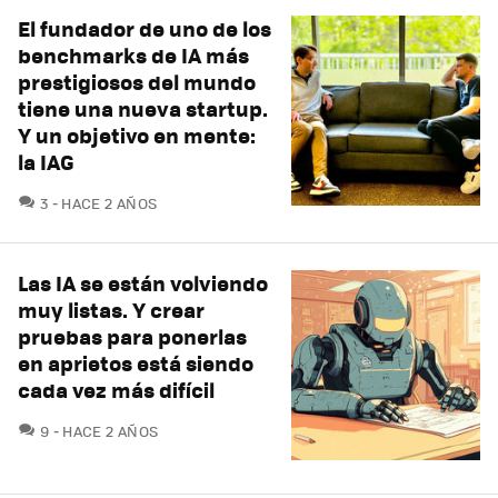
El fundador de uno de los
benchmarks de IA más
prestigiosos del mundo
tiene una nueva startup.
Y un objetivo en mente:
la IAG
COMENTARIOS
3
HACE 2 AÑOS
Las IA se están volviendo
muy listas. Y crear
pruebas para ponerlas
en aprietos está siendo
cada vez más difícil
COMENTARIOS
9
HACE 2 AÑOS