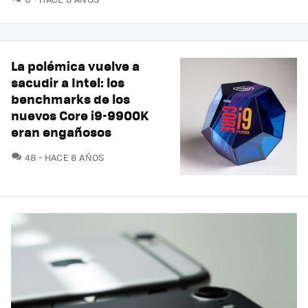
La polémica vuelve a
sacudir a Intel: los
benchmarks de los
nuevos Core i9-9900K
eran engañosos
COMENTARIOS
48
HACE 8 AÑOS