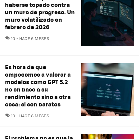
haberse topado contra
un muro de progreso. Un
muro volatilizado en
febrero de 2026
COMENTARIOS
10
HACE 6 MESES
Es hora de que
empecemos a valorar a
modelos como GPT 5.2
no en base a su
rendimiento sino a otra
cosa: si son baratos
COMENTARIOS
10
HACE 8 MESES
El problema no es que la