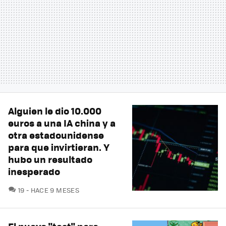
Alguien le dio 10.000
euros a una IA china y a
otra estadounidense
para que invirtieran. Y
hubo un resultado
inesperado
COMENTARIOS
19
HACE 9 MESES