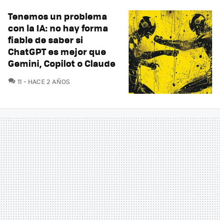
Tenemos un problema
con la IA: no hay forma
fiable de saber si
ChatGPT es mejor que
Gemini, Copilot o Claude
COMENTARIOS
11
HACE 2 AÑOS