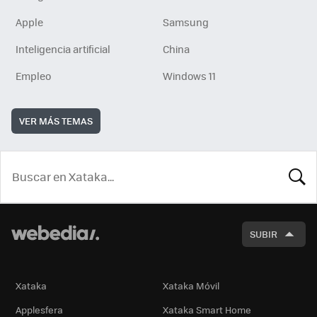
Apple
Samsung
Inteligencia artificial
China
Empleo
Windows 11
VER MÁS TEMAS
BUSCA
SUBIR
Xataka
Xataka Móvil
Applesfera
Xataka Smart Home